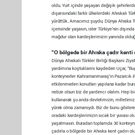
oldu. Yurt içinde yaşayan değişik şehirler
dışarısındaki farklı ülkelerdeki Ahıskalı Tü
yürüttük. Amacımız şuydu; Dünya Ahıska Türk
içerisinde yaşasın, ister Türkiye’nin dışınd
mağdur olan kardeşlerimizin yanında olduğ
"O bölgede bir Ahıska çadır kenti 
Dünya Ahıskalı Türkler Birliği Başkanı Ziy
yardımına koştuklarını kaydeden Uçar, "Bug
konteynerler Kahramanmaraş’ın Pazarcık i
etkilenmeden konutları yapılana kadar bura
nebze olsun biz de yardımcı olalım. Hep bir
kullanarak şu anda devletimizin, milletimi
yürek olma zamanıydı. Biz de bunu göstereli
oradaki kardeşlerimizin sıcak bir yuvası olu
yaşatmasın. Buradan toplamda 30 konteyne
çadırla o bölgede bir Ahıska kent çadırı o