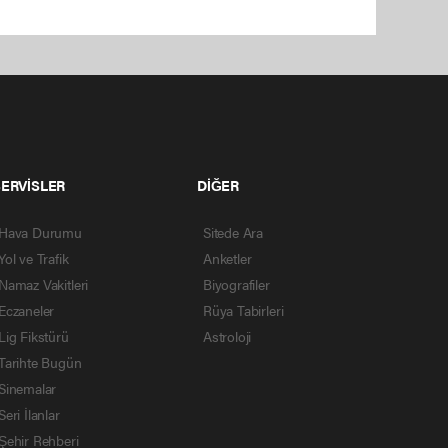
SERVİSLER
DİĞER
Hava Durumu
Sitede Ara
Yol ve Trafik
Anketler
Namaz Vakitleri
Biyografiler
Eczaneler
Rüya Tabirleri
Lig Fikstürü
Astroloji
Tarihte Bugün
Sinemalar
Seri İlanlar
Şehir Rehberi