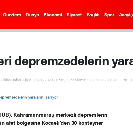
Gündem
Dünya
Ekonomi
Siyaset
Sağlık
Spor
Asayiş
eri depremzedelerin yaral
- İhlas Haber Ajansı | 16.03.2023 - 13:32, Güncelleme: 16.03.2023 - 13:33
103
DATÜB), Kahramanmaraş merkezli depremlerin
çin afet bölgesine Kocaeli’den 30 konteyner