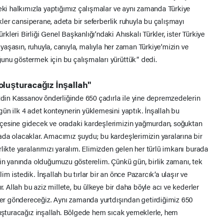
deki halkımızla yaptığımız çalışmalar ve aynı zamanda Türkiye
rkler cansiperane, adeta bir seferberlik ruhuyla bu çalışmayı
leri Birliği Genel Başkanlığı’ndaki Ahıskalı Türkler, ister Türkiye
a yaşasın, ruhuyla, canıyla, malıyla her zaman Türkiye’mizin ve
unu göstermek için bu çalışmaları yürüttük” dedi.
oluşturacağız İnşallah"
atdin Kassanov önderliğinde 650 çadırla ile yine depremzedelerin
ün ilk 4 adet konteynerin yüklemesini yaptık. İnşallah bu
lçesine gidecek ve oradaki kardeşlerimizin yağmurdan, soğuktan
da olacaklar. Amacımız şuydu; bu kardeşlerimizin yaralarına bir
likte yaralarımızı yaralım. Elimizden gelen her türlü imkanı burada
zin yanında olduğumuzu gösterelim. Çünkü gün, birlik zamanı, tek
m istedik. İnşallah bu tırlar bir an önce Pazarcık’a ulaşır ve
r. Allah bu aziz millete, bu ülkeye bir daha böyle acı ve kederler
r göndereceğiz. Aynı zamanda yurtdışından getirdiğimiz 650
luşturacağız inşallah. Bölgede hem sıcak yemeklerle, hem