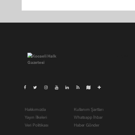
Pro-0.030
Hakkımızda
Kullanım Şartları
Yayın İlkeleri
Whatsapp İhbar
Veri Politikası
Haber Gönder