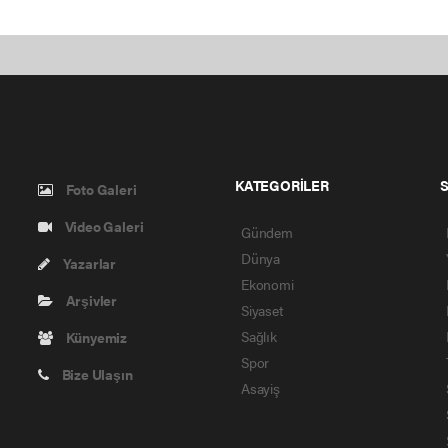
KATEGORİLER
Foto Galeri
Video Galeri
Gündem
Dünya
Yazarlar
Ekonomi
Arşivler
Siyaset
Sağlık
Künyemiz
Spor
Bize Ulaşın
Asayiş