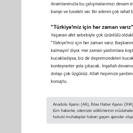
ikramlarımızla bu çalışmalarımızı devam et
banyo ve tuvaleti var. Bir ailenin çok rahat
"Türkiye’miz için her zaman varız
Yaşanan afet sebebiyle çok üzüntülü oldukl
"Türkiye’miz için her zaman varız. Başkanım
kalmayın’ diyor. Her zaman yardımlara koştu
kucakladıysa, biz de depremzedeleri kuca
konteynerler yola çıkacak. İnşallah devamın
dolayı çok üzgünüz. Allah hepimize yardımc
konuştu.
Anadolu Ajansı (AA), İhlas Haber Ajansı (İHA
tüm haberler, sitemizin editörlerinin müdahal
hukuki muhataplar haberi geçen ajanslar olup s