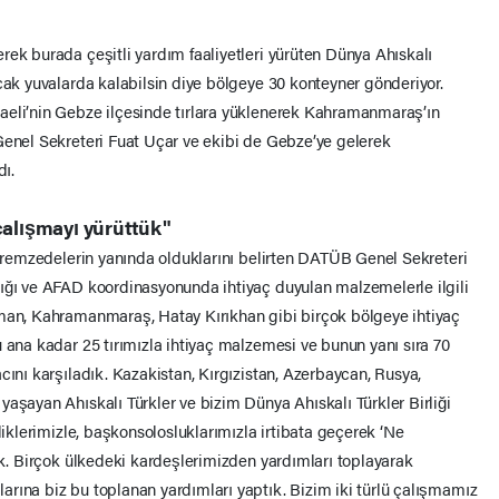
rek burada çeşitli yardım faaliyetleri yürüten Dünya Ahıskalı
cak yuvalarda kalabilsin diye bölgeye 30 konteyner gönderiyor.
aeli’nin Gebze ilçesinde tırlara yüklenerek Kahramanmaraş’ın
Genel Sekreteri Fuat Uçar ve ekibi de Gebze’ye gelerek
dı.
çalışmayı yürüttük"
depremzedelerin yanında olduklarını belirten DATÜB Genel Sekreteri
ığı ve AFAD koordinasyonunda ihtiyaç duyulan malzemelerle ilgili
aman, Kahramanmaraş, Hatay Kırıkhan gibi birçok bölgeye ihtiyaç
 ana kadar 25 tırımızla ihtiyaç malzemesi ve bunun yanı sıra 70
cını karşıladık. Kazakistan, Kırgızistan, Azerbaycan, Rusya,
aşayan Ahıskalı Türkler ve bizim Dünya Ahıskalı Türkler Birliği
liklerimizle, başkonsolosluklarımızla irtibata geçerek ‘Ne
ık. Birçok ülkedeki kardeşlerimizden yardımları toplayarak
rına biz bu toplanan yardımları yaptık. Bizim iki türlü çalışmamız