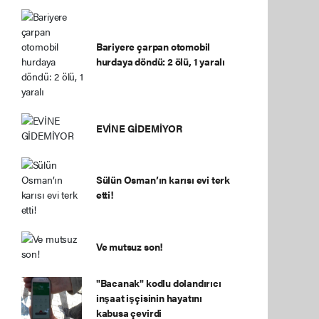
Bariyere çarpan otomobil
hurdaya döndü: 2 ölü, 1 yaralı
EVİNE GİDEMİYOR
Sülün Osman’ın karısı evi terk
etti!
Ve mutsuz son!
"Bacanak" kodlu dolandırıcı
inşaat işçisinin hayatını
kabusa çevirdi