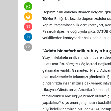
Depremin ilk anından itibaren bölgeye gide
Türkler Birliği, bu kez de depremzedeler sı
Yapımı tamamlanan ilk dört konteyner, Koc
Pazarcık ilçesine doğru yola çıktı. DATÜB 
yetkililerden konteynerler hakkında bilgi al
"Adeta bir seferberlik ruhuyla bu 
Yüzyılın felaketinin ilk anından itibaren 
Fuat Uçar, "Bu süreçte Göç İdaresi Başkanl
çalışmalar yaptık. Gaziantep, Nizip, Adıy
olan malzemelerle tırlarımızı gönderdik. Şu
binden fazla insanımızın sıcak yemek ihtiya
Ukrayna, Gürcistan ve Amerika ülkelerinde y
temsilcilikleri aracılığıyla hemen büyükelçi
yapabiliriz?’ diye onun çalışmasını başlatt
büyükelçiliklerimizde bulunan AFAD hesapla