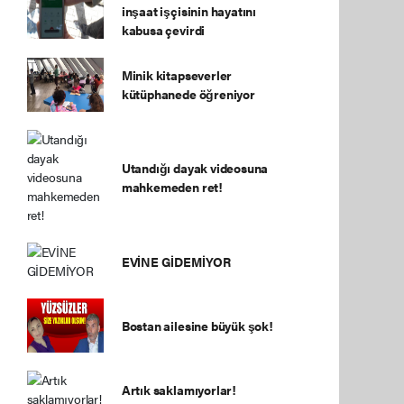
inşaat işçisinin hayatını
kabusa çevirdi
Minik kitapseverler
kütüphanede öğreniyor
Utandığı dayak videosuna
mahkemeden ret!
EVİNE GİDEMİYOR
Bostan ailesine büyük şok!
Artık saklamıyorlar!