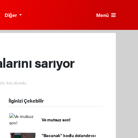
Menü
Diğer
arını sarıyor
3+ kez okundu.
İlginizi Çekebilir
Ve mutsuz son!
"Bacanak" kodlu dolandırıcı