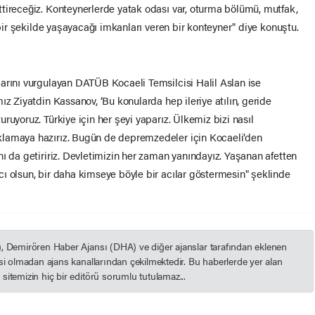
tireceğiz. Konteynerlerde yatak odası var, oturma bölümü, mutfak,
 bir şekilde yaşayacağı imkanları veren bir konteyner" diye konuştu.
"
arını vurgulayan DATÜB Kocaeli Temsilcisi Halil Aslan ise
ız Ziyatdin Kassanov, ‘Bu konularda hep ileriye atılın, geride
ruyoruz. Türkiye için her şeyi yaparız. Ülkemiz bizi nasıl
klamaya hazırız. Bugün de depremzedeler için Kocaeli’den
ı da getiririz. Devletimizin her zaman yanındayız. Yaşanan afetten
ı olsun, bir daha kimseye böyle bir acılar göstermesin" şeklinde
), Demirören Haber Ajansı (DHA) ve diğer ajanslar tarafından eklenen
esi olmadan ajans kanallarından çekilmektedir. Bu haberlerde yer alan
itemizin hiç bir editörü sorumlu tutulamaz...