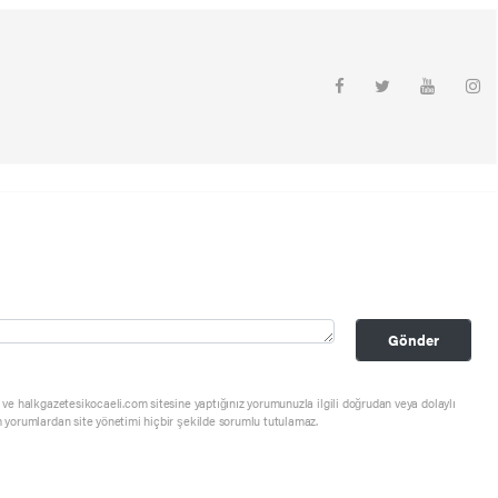
m
Gönder
ve halkgazetesikocaeli.com sitesine yaptığınız yorumunuzla ilgili doğrudan veya dolaylı
 yorumlardan site yönetimi hiçbir şekilde sorumlu tutulamaz.