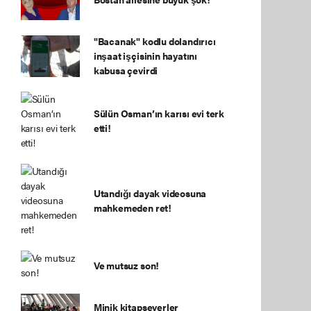
"Bacanak" kodlu dolandırıcı
inşaat işçisinin hayatını
kabusa çevirdi
Sülün Osman’ın karısı evi terk
etti!
Utandığı dayak videosuna
mahkemeden ret!
Ve mutsuz son!
Minik kitapseverler