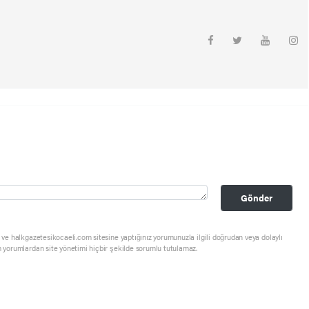
m
Gönder
ve halkgazetesikocaeli.com sitesine yaptığınız yorumunuzla ilgili doğrudan veya dolaylı
 yorumlardan site yönetimi hiçbir şekilde sorumlu tutulamaz.