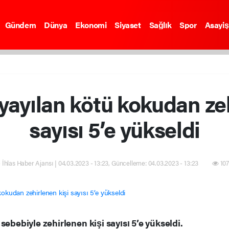
Gündem
Dünya
Ekonomi
Siyaset
Sağlık
Spor
Asayiş
ayılan kötü kokudan zeh
sayısı 5’e yükseldi
 İhlas Haber Ajansı | 04.03.2023 - 13:23, Güncelleme: 04.03.2023 - 13:23
107
sebebiyle zehirlenen kişi sayısı 5’e yükseldi.