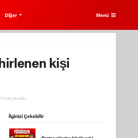
Menü
Diğer
irlenen kişi
7+ kez okundu.
İlginizi Çekebilir
Bostan ailesine büyük şok!