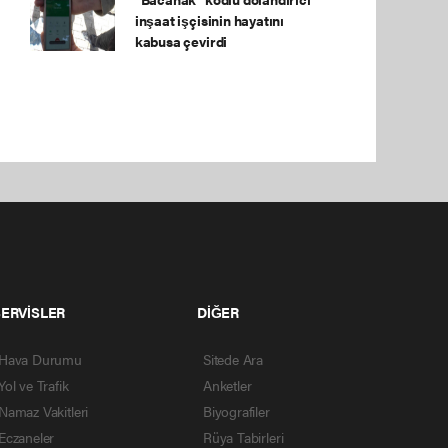
inşaat işçisinin hayatını
kabusa çevirdi
SERVİSLER
DİĞER
Hava Durumu
Sitede Ara
Yol ve Trafik
Anketler
Namaz Vakitleri
Biyografiler
Eczaneler
Rüya Tabirleri