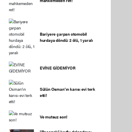
mahkemeden ret!
Bariyere çarpan otomobil
hurdaya döndü: 2 ölü, 1 yaralı
EVİNE GİDEMİYOR
Sülün Osman’ın karısı evi terk
etti!
Ve mutsuz son!
"Bacanak" kodlu dolandırıcı