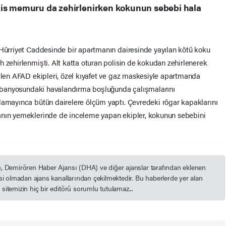
lis memuru da zehirlenirken kokunun sebebi hala
 Hürriyet Caddesinde bir apartmanın dairesinde yayılan kötü koku
 zehirlenmişti. Alt katta oturan polisin de kokudan zehirlenerek
gelen AFAD ekipleri, özel kıyafet ve gaz maskesiyle apartmanda
in banyosundaki havalandırma boşluğunda çalışmalarını
lamayınca bütün dairelere ölçüm yaptı. Çevredeki rögar kapaklarını
anın yemeklerinde de inceleme yapan ekipler, kokunun sebebini
), Demirören Haber Ajansı (DHA) ve diğer ajanslar tarafından eklenen
esi olmadan ajans kanallarından çekilmektedir. Bu haberlerde yer alan
itemizin hiç bir editörü sorumlu tutulamaz...