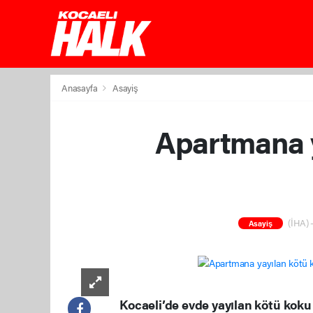
Anasayfa
Asayiş
Apartmana y
(İHA) -
Asayiş
Kocaeli’de evde yayılan kötü koku 