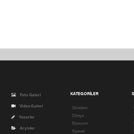
KATEGORİLER
Foto Galeri
Video Galeri
Gündem
Dünya
Yazarlar
Ekonomi
Arşivler
Siyaset