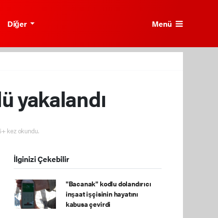
Menü
Diğer
lü yakalandı
5+ kez okundu.
İlginizi Çekebilir
"Bacanak" kodlu dolandırıcı
inşaat işçisinin hayatını
kabusa çevirdi