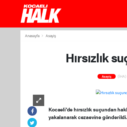
Anasayfa
Asayiş
Hırsızlık s
(İHA) 
Asayiş
Kocaeli’de hırsızlık suçundan ha
yakalanarak cezaevine gönderildi