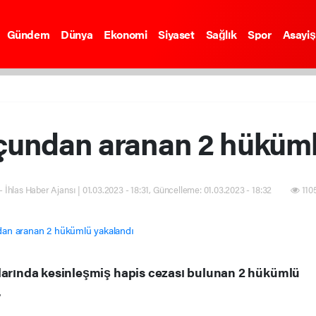
Gündem
Dünya
Ekonomi
Siyaset
Sağlık
Spor
Asayiş
uçundan aranan 2 hüküm
- İhlas Haber Ajansı | 01.03.2023 - 18:31, Güncelleme: 01.03.2023 - 18:32
110
klarında kesinleşmiş hapis cezası bulunan 2 hükümlü
.