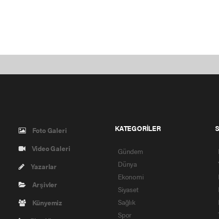
KATEGORİLER
Foto Galeri
Video Galeri
Gündem
Dünya
Yazarlar
Ekonomi
Arşivler
Siyaset
Sağlık
Künyemiz
Spor