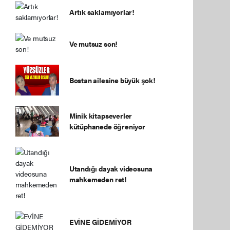
Artık saklamıyorlar!
Ve mutsuz son!
Bostan ailesine büyük şok!
Minik kitapseverler
kütüphanede öğreniyor
Utandığı dayak videosuna
mahkemeden ret!
EVİNE GİDEMİYOR