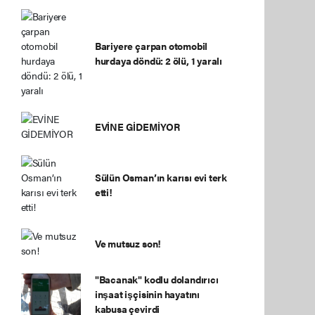
Bariyere çarpan otomobil
hurdaya döndü: 2 ölü, 1 yaralı
EVİNE GİDEMİYOR
Sülün Osman’ın karısı evi terk
etti!
Ve mutsuz son!
"Bacanak" kodlu dolandırıcı
inşaat işçisinin hayatını
kabusa çevirdi