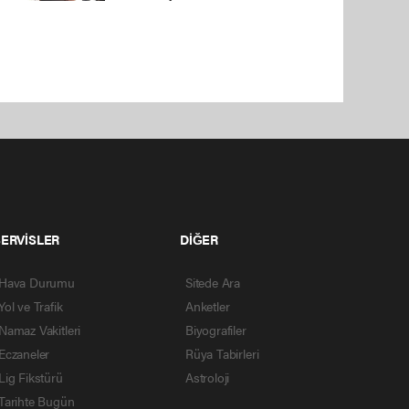
SERVİSLER
DİĞER
Hava Durumu
Sitede Ara
Yol ve Trafik
Anketler
Namaz Vakitleri
Biyografiler
Eczaneler
Rüya Tabirleri
Lig Fikstürü
Astroloji
Tarihte Bugün