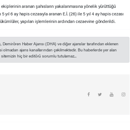
 ekiplerinin aranan şahısların yakalanmasına yönelik yürüttüğü
 yıl 6 ay hapis cezasıyla aranan E.İ. (26) ile 5 yıl 4 ay hapis cezası
hükümlüler, yapılan işlemlerinin ardından cezaevine gönderildi.
), Demirören Haber Ajansı (DHA) ve diğer ajanslar tarafından eklenen
esi olmadan ajans kanallarından çekilmektedir. Bu haberlerde yer alan
itemizin hiç bir editörü sorumlu tutulamaz...
m