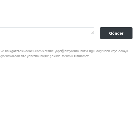
Gönder
ve halkgazetesikocaeli.com sitesine yaptığınız yorumunuzla ilgili doğrudan veya dolaylı
 yorumlardan site yönetimi hiçbir şekilde sorumlu tutulamaz.