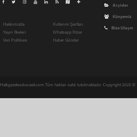
Arşivler
Künyemiz
Hakkımızda
Kullanım Şartları
Bize Ulaşın
Yayın İlkeleri
Whatsapp İhbar
Veri Politikası
Haber Gönder
Halkgazetesikocaeli.com Tüm hakları saklı tutulmaktadır. Copyright 2025 ©
haber script