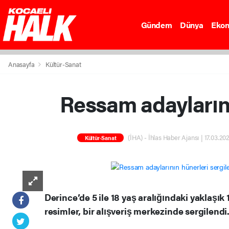
Gündem
Dünya
Eko
Anasayfa
Kültür-Sanat
Ressam adaylarını
(İHA) - İhlas Haber Ajansı | 17.03.202
Kültür-Sanat
Derince’de 5 ile 18 yaş aralığındaki yaklaşık
resimler, bir alışveriş merkezinde sergilendi