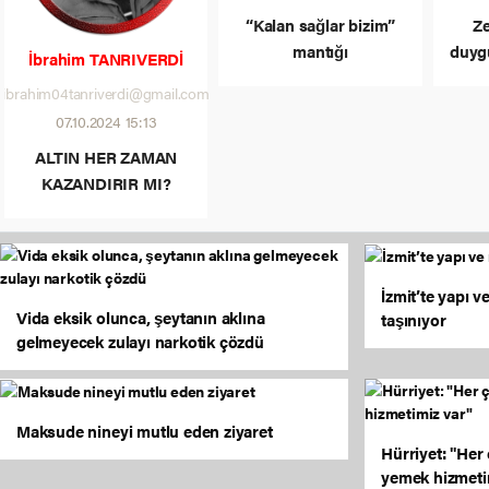
kaldı, sürücü olay
“Kalan sağlar bizim”
Ze
yerinden gitti
mantığı
duyg
İbrahim TANRIVERDİ
ibrahim04tanriverdi@gmail.com
07.10.2024 15:13
ALTIN HER ZAMAN
KAZANDIRIR MI?
İzmit’te yapı ve
Vida eksik olunca, şeytanın aklına
taşınıyor
gelmeyecek zulayı narkotik çözdü
Maksude nineyi mutlu eden ziyaret
Hürriyet: "Her
yemek hizmeti