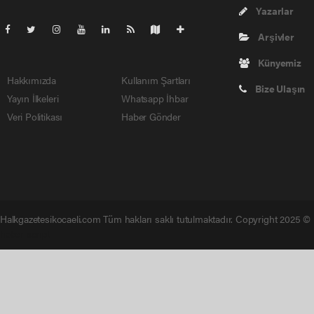
Yazarlar
Arşivler
Künyemiz
Hakkımızda
Kullanım Şartları
Bize Ulaşın
Yayın İlkeleri
Whatsapp İhbar
Veri Politikası
Haber Gönder
Halkgazetesikocaeli.com Tüm hakları saklı tutulmaktadır. Copyright 2025 ©
haber script