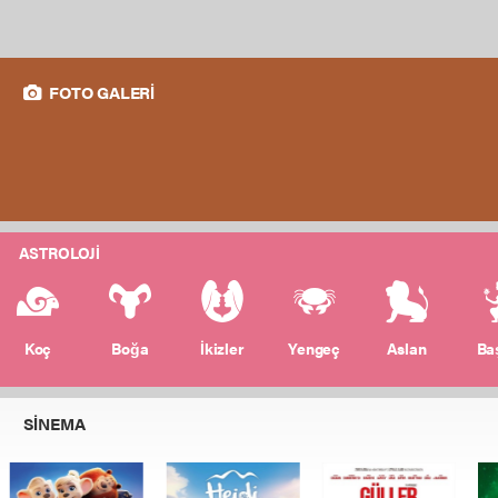
FOTO GALERİ
ASTROLOJİ
Koç
Boğa
İkizler
Yengeç
Aslan
Ba
SİNEMA