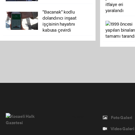
"Bacanak" kodlu
dolandırıcı inşaat
işçisinin hayatını
kabusa çevirdi
Pro-0.052
Foto Galeri
Video Galeri