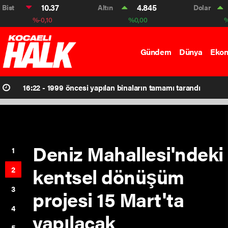
19 TL'lik ütü
Bist
10.37
Altın
4.845
Dolar
%-0,10
%0,00
%
kuyruğu
Gündem
Dünya
Eko
16:22 -
1999 öncesi yapılan binaların tamamı tarandı
Deniz Mahallesi'ndeki
1
kentsel dönüşüm
2
3
projesi 15 Mart'ta
4
yapılacak
5