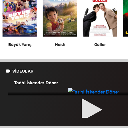
Heidi
Güller
Amelie
VİDEOLAR
Magazin
Tarihi İskender Döner