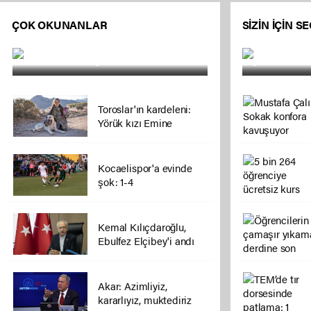
ÇOK OKUNANLAR
SİZİN İÇİN S
Bariyere çarpan otomobil hurdaya
Seyir halin
döndü: 2 ölü, 1 yaralı
yandı
Toroslar'ın kardeleni:
Yörük kızı Emine
Kocaelispor'a evinde
şok: 1-4
Kemal Kılıçdaroğlu,
Ebulfez Elçibey'i andı
Akar: Azimliyiz,
kararlıyız, muktediriz