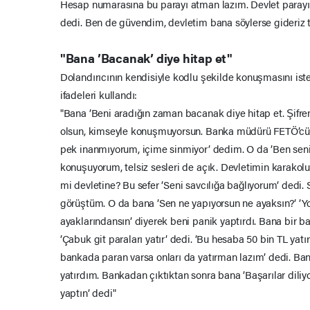
Hesap numarasına bu parayı atman lazım. Devlet parayı
dedi. Ben de güvendim, devletim bana söylerse gideriz t
"Bana ’Bacanak’ diye hitap et"
Dolandırıcının kendisiyle kodlu şekilde konuşmasını iste
ifadeleri kullandı:
"Bana ’Beni aradığın zaman bacanak diye hitap et. Şifr
olsun, kimseyle konuşmuyorsun. Banka müdürü FETÖ’cü ol
pek inanmıyorum, içime sinmiyor’ dedim. O da ’Ben seni 
konuşuyorum, telsiz sesleri de açık. Devletimin karako
mi devletine? Bu sefer ’Seni savcılığa bağlıyorum’ dedi. 
görüştüm. O da bana ’Sen ne yapıyorsun ne ayaksın?’ ’
ayaklarındansın’ diyerek beni panik yaptırdı. Bana bir 
’Çabuk git paraları yatır’ dedi. ’Bu hesaba 50 bin TL ya
bankada paran varsa onları da yatırman lazım’ dedi. Ban
yatırdım. Bankadan çıktıktan sonra bana ’Başarılar diliyo
yaptın’ dedi"