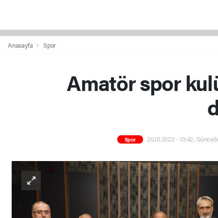
Anasayfa
Spor
Amatör spor kulü
d
20.10.2022 - 10:42, Güncell
Spor