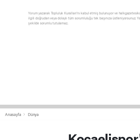
Yorum yazarak Topluluk Kuralları’nı kabul etmiş bulunuyor ve halkgazetesik
ilgili doğrudan veya dolaylı tüm sorumluluğu tek başınıza üstleniyorsunuz. Y
şekilde sorumlu tutulamaz.
Anasayfa
Dünya
Kocaelispor'