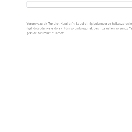
Yorum yazarak Topluluk Kuralları’nı kabul etmiş bulunuyor ve halkgazetesik
ilgili doğrudan veya dolaylı tüm sorumluluğu tek başınıza üstleniyorsunuz. Y
şekilde sorumlu tutulamaz.