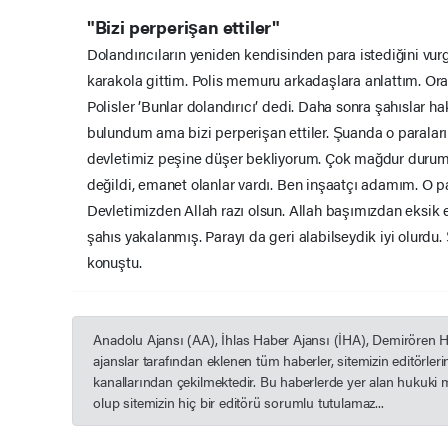
"Bizi perperişan ettiler"
Dolandırıcıların yeniden kendisinden para istediğini vu
karakola gittim. Polis memuru arkadaşlara anlattım. Ora
Polisler ’Bunlar dolandırıcı’ dedi. Daha sonra şahıslar 
bulundum ama bizi perperişan ettiler. Şuanda o paraları
devletimiz peşine düşer bekliyorum. Çok mağdur durum
değildi, emanet olanlar vardı. Ben inşaatçı adamım. O 
Devletimizden Allah razı olsun. Allah başımızdan eksik
şahıs yakalanmış. Parayı da geri alabilseydik iyi olur
konuştu.
Anadolu Ajansı (AA), İhlas Haber Ajansı (İHA), Demirören 
ajanslar tarafından eklenen tüm haberler, sitemizin editörle
kanallarından çekilmektedir. Bu haberlerde yer alan hukuki 
olup sitemizin hiç bir editörü sorumlu tutulamaz...