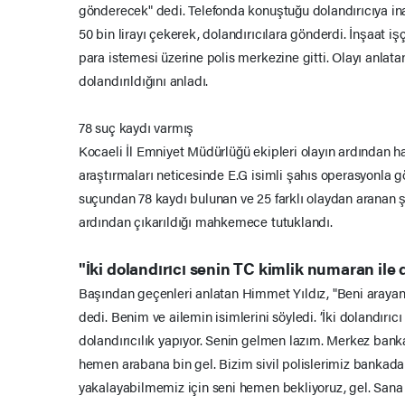
gönderecek" dedi. Telefonda konuştuğu dolandırıcıya in
50 bin lirayı çekerek, dolandırıcılara gönderdi. İnşaat işç
para istemesi üzerine polis merkezine gitti. Olayı anlata
dolandırıldığını anladı.
78 suç kaydı varmış
Kocaeli İl Emniyet Müdürlüğü ekipleri olayın ardından ha
araştırmaları neticesinde E.G isimli şahıs operasyonla göz
suçundan 78 kaydı bulunan ve 25 farklı olaydan aranan ş
ardından çıkarıldığı mahkemece tutuklandı.
"İki dolandırıcı senin TC kimlik numaran ile 
Başından geçenleri anlatan Himmet Yıldız, "Beni arayan 
dedi. Benim ve ailemin isimlerini söyledi. ’İki dolandırıc
dolandırıcılık yapıyor. Senin gelmen lazım. Merkez ban
hemen arabana bin gel. Bizim sivil polislerimiz bankada 
yakalayabilmemiz için seni hemen bekliyoruz, gel. Sana