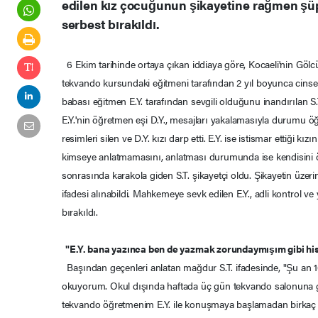
edilen kız çocuğunun şikayetine rağmen şüph
serbest bırakıldı.
6 Ekim tarihinde ortaya çıkan iddiaya göre, Kocaeli'nin Gölcük
tekvando kursundaki eğitmeni tarafından 2 yıl boyunca cinsel
babası eğitmen E.Y. tarafından sevgili olduğunu inandırılan S.
E.Y.'nin öğretmen eşi D.Y., mesajları yakalamasıyla durumu öğr
resimleri silen ve D.Y. kızı darp etti. E.Y. ise istismar ettiği k
kimseye anlatmamasını, anlatması durumunda ise kendisini öl
sonrasında karakola giden S.T. şikayetçi oldu. Şikayetin üzeri
ifadesi alınabildi. Mahkemeye sevk edilen E.Y., adli kontrol ve 
bırakıldı.
"E.Y. bana yazınca ben de yazmak zorundaymışım gibi hi
Başından geçenleri anlatan mağdur S.T. ifadesinde, "Şu an 1
okuyorum. Okul dışında haftada üç gün tekvando salonuna 
tekvando öğretmenim E.Y. ile konuşmaya başlamadan birkaç ay 