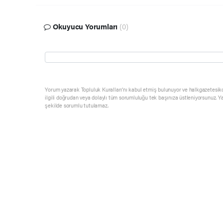
Okuyucu Yorumları
(0)
Yorum yazarak Topluluk Kuralları’nı kabul etmiş bulunuyor ve halkgazetesik
ilgili doğrudan veya dolaylı tüm sorumluluğu tek başınıza üstleniyorsunuz. Y
şekilde sorumlu tutulamaz.