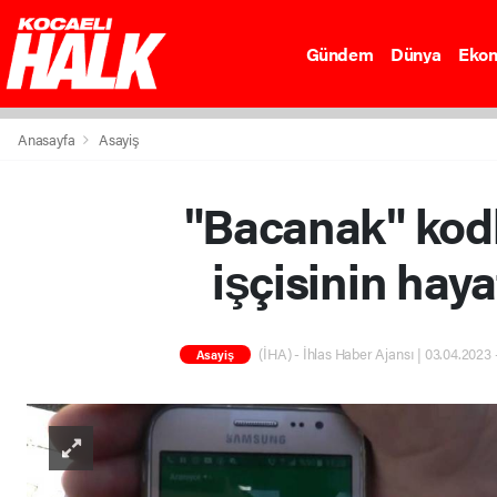
Gündem
Dünya
Eko
Anasayfa
Asayiş
"Bacanak" kodl
işçisinin haya
(İHA) - İhlas Haber Ajansı | 03.04.2023 
Asayiş