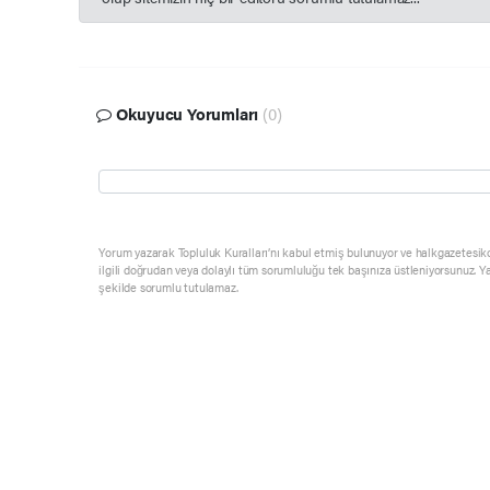
Okuyucu Yorumları
(0)
Yorum yazarak Topluluk Kuralları’nı kabul etmiş bulunuyor ve halkgazetesik
ilgili doğrudan veya dolaylı tüm sorumluluğu tek başınıza üstleniyorsunuz. Y
şekilde sorumlu tutulamaz.