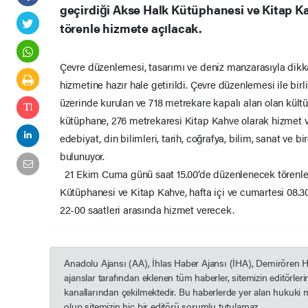
geçirdiği Akse Halk Kütüphanesi ve Kitap K
törenle hizmete açılacak.
Çevre düzenlemesi, tasarımı ve deniz manzarasıyla dikk
hizmetine hazır hale getirildi. Çevre düzenlemesi ile bir
üzerinde kurulan ve 718 metrekare kapalı alan olan kültü
kütüphane, 276 metrekaresi Kitap Kahve olarak hizmet 
edebiyat, din bilimleri, tarih, coğrafya, bilim, sanat ve b
bulunuyor.
21 Ekim Cuma günü saat 15.00’de düzenlenecek törenle 
Kütüphanesi ve Kitap Kahve, hafta içi ve cumartesi 08.30
22-00 saatleri arasında hizmet verecek.
Anadolu Ajansı (AA), İhlas Haber Ajansı (İHA), Demirören 
ajanslar tarafından eklenen tüm haberler, sitemizin editörle
kanallarından çekilmektedir. Bu haberlerde yer alan hukuki 
olup sitemizin hiç bir editörü sorumlu tutulamaz...