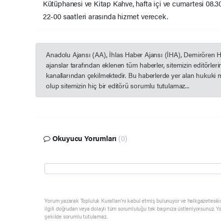
Kütüphanesi ve Kitap Kahve, hafta içi ve cumartesi 08.30
22-00 saatleri arasında hizmet verecek.
Anadolu Ajansı (AA), İhlas Haber Ajansı (İHA), Demirören 
ajanslar tarafından eklenen tüm haberler, sitemizin editörle
kanallarından çekilmektedir. Bu haberlerde yer alan hukuki 
olup sitemizin hiç bir editörü sorumlu tutulamaz...
Okuyucu Yorumları
(0)
Yorum yazarak Topluluk Kuralları’nı kabul etmiş bulunuyor ve halkgazetesik
ilgili doğrudan veya dolaylı tüm sorumluluğu tek başınıza üstleniyorsunuz. Y
şekilde sorumlu tutulamaz.