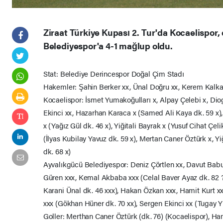
Ziraat Türkiye Kupası 2. Tur'da Kocaelispor,
Belediyespor'a 4-1 mağlup oldu.
Stat: Belediye Derincespor Doğal Çim Stadı
Hakemler: Şahin Berker xx, Ünal Doğru xx, Kerem Kalka
Kocaelispor: İsmet Yumakoğulları x, Alpay Çelebi x, D
Ekinci xx, Hazarhan Karaca x (Samed Ali Kaya dk. 59 x),
x (Yağız Gül dk. 46 x), Yiğitali Bayrak x (Yusuf Cihat Çel
(İlyas Kubilay Yavuz dk. 59 x), Mertan Caner Öztürk x, Y
dk. 68 x)
Ayvalıkgücü Belediyespor: Deniz Çörtlen xx, Davut Babu
Güren xxx, Kemal Akbaba xxx (Celal Baver Ayaz dk. 82 ?)
Karani Ünal dk. 46 xxx), Hakan Özkan xxx, Hamit Kurt x
xxx (Gökhan Hüner dk. 70 xx), Sergen Ekinci xx (Tugay Yı
Goller: Merthan Caner Öztürk (dk. 76) (Kocaelispor), Ham