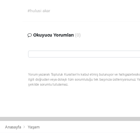
#hulusi akar
Okuyucu Yorumları
(0)
Yorum yazarak Topluluk Kuralları’nı kabul etmiş bulunuyor ve halkgazetesik
ilgili doğrudan veya dolaylı tüm sorumluluğu tek başınıza üstleniyorsunuz. Y
şekilde sorumlu tutulamaz.
Anasayfa
Yaşam