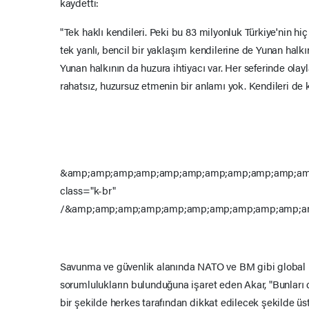
kaydetti:
"Tek haklı kendileri. Peki bu 83 milyonluk Türkiye'nin hi
tek yanlı, bencil bir yaklaşım kendilerine de Yunan halk
Yunan halkının da huzura ihtiyacı var. Her seferinde olayl
rahatsız, huzursuz etmenin bir anlamı yok. Kendileri de 
&amp;amp;amp;amp;amp;amp;amp;amp;amp;amp;am
class="k-br"
/&amp;amp;amp;amp;amp;amp;amp;amp;amp;amp;a
Savunma ve güvenlik alanında NATO ve BM gibi global b
sorumlulukların bulunduğuna işaret eden Akar, "Bunları 
bir şekilde herkes tarafından dikkat edilecek şekilde ü