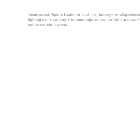
Yorum yazarak Topluluk Kuralları’nı kabul etmiş bulunuyor ve halkgazetesik
ilgili doğrudan veya dolaylı tüm sorumluluğu tek başınıza üstleniyorsunuz. Y
şekilde sorumlu tutulamaz.