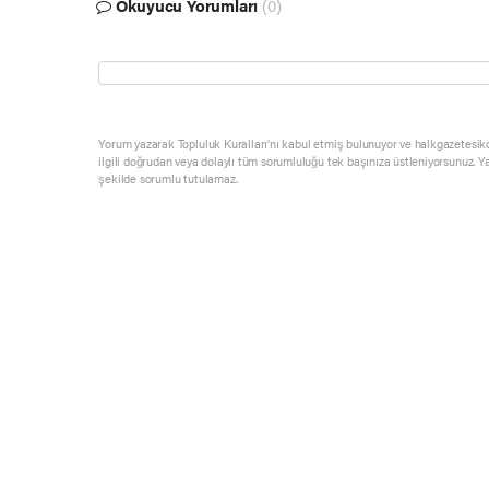
Okuyucu Yorumları
(0)
Yorum yazarak Topluluk Kuralları’nı kabul etmiş bulunuyor ve halkgazetesik
ilgili doğrudan veya dolaylı tüm sorumluluğu tek başınıza üstleniyorsunuz. Y
şekilde sorumlu tutulamaz.