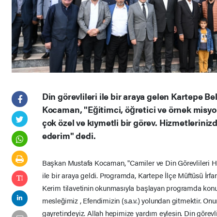
Din görevlileri ile bir araya gelen Kartepe 
Kocaman, "Eğitimci, öğretici ve örnek misy
çok özel ve kıymetli bir görev. Hizmetleriniz
ederim" dedi.
Başkan Mustafa Kocaman, "Camiler ve Din Görevlileri Haft
ile bir araya geldi. Programda, Kartepe İlçe Müftüsü İrfa
Kerim tilavetinin okunmasıyla başlayan programda konu
mesleğimiz , Efendimizin (s.a.v.) yolundan gitmektir. On
gayretindeyiz. Allah hepimize yardım eylesin. Din görevl