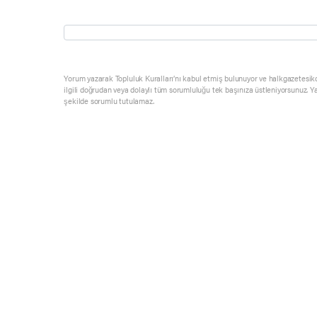
Yorum yazarak Topluluk Kuralları’nı kabul etmiş bulunuyor ve halkgazetesik
ilgili doğrudan veya dolaylı tüm sorumluluğu tek başınıza üstleniyorsunuz. Y
şekilde sorumlu tutulamaz.