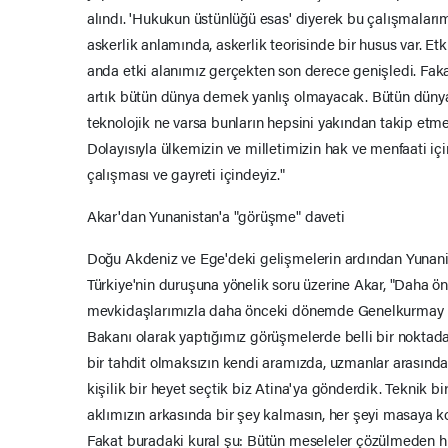
alındı. 'Hukukun üstünlüğü esas' diyerek bu çalışmalarım
askerlik anlamında, askerlik teorisinde bir husus var. Etki 
anda etki alanımız gerçekten son derece genişledi. Faka
artık bütün dünya demek yanlış olmayacak. Bütün dünyada
teknolojik ne varsa bunların hepsini yakından takip etm
Dolayısıyla ülkemizin ve milletimizin hak ve menfaati iç
çalışması ve gayreti içindeyiz."
Akar'dan Yunanistan'a "görüşme" daveti
Doğu Akdeniz ve Ege'deki gelişmelerin ardından Yunanist
Türkiye'nin duruşuna yönelik soru üzerine Akar, "Daha 
mevkidaşlarımızla daha önceki dönemde Genelkurmay
Bakanı olarak yaptığımız görüşmelerde belli bir nokta
bir tahdit olmaksızın kendi aramızda, uzmanlar arasında
kişilik bir heyet seçtik biz Atina'ya gönderdik. Teknik b
aklımızın arkasında bir şey kalmasın, her şeyi masaya 
Fakat buradaki kural şu: Bütün meseleler çözülmeden 