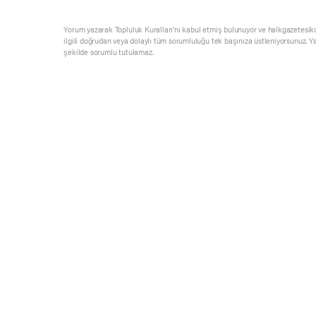
Yorum yazarak Topluluk Kuralları’nı kabul etmiş bulunuyor ve halkgazetesik
ilgili doğrudan veya dolaylı tüm sorumluluğu tek başınıza üstleniyorsunuz. Y
şekilde sorumlu tutulamaz.