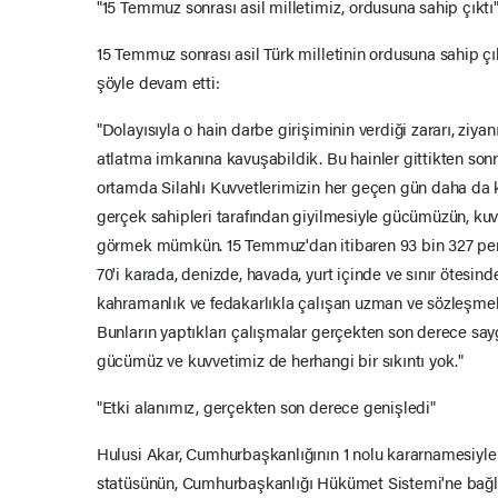
"15 Temmuz sonrası asil milletimiz, ordusuna sahip çıktı
15 Temmuz sonrası asil Türk milletinin ordusuna sahip çı
şöyle devam etti:
"Dolayısıyla o hain darbe girişiminin verdiği zararı, ziya
atlatma imkanına kavuşabildik. Bu hainler gittikten so
ortamda Silahlı Kuvvetlerimizin her geçen gün daha da k
gerçek sahipleri tarafından giyilmesiyle gücümüzün, kuv
görmek mümkün. 15 Temmuz'dan itibaren 93 bin 327 pers
70'i karada, denizde, havada, yurt içinde ve sınır ötesi
kahramanlık ve fedakarlıkla çalışan uzman ve sözleşmel
Bunların yaptıkları çalışmalar gerçekten son derece say
gücümüz ve kuvvetimiz de herhangi bir sıkıntı yok."
"Etki alanımız, gerçekten son derece genişledi"
Hulusi Akar, Cumhurbaşkanlığının 1 nolu kararnamesiyle
statüsünün, Cumhurbaşkanlığı Hükümet Sistemi'ne bağlı o