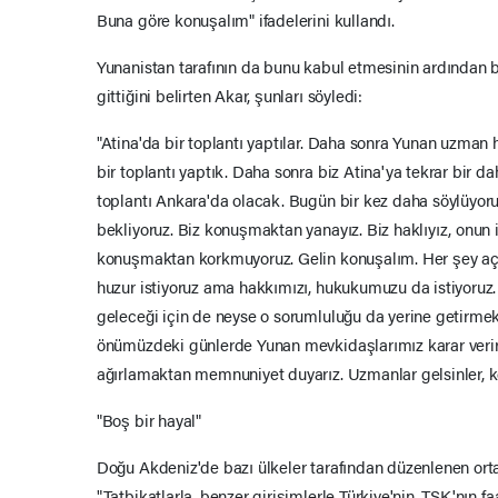
Buna göre konuşalım" ifadelerini kullandı.
Yunanistan tarafının da bunu kabul etmesinin ardından b
gittiğini belirten Akar, şunları söyledi:
"Atina'da bir toplantı yaptılar. Daha sonra Yunan uzman 
bir toplantı yaptık. Daha sonra biz Atina'ya tekrar bir
toplantı Ankara'da olacak. Bugün bir kez daha söylüyor
bekliyoruz. Biz konuşmaktan yanayız. Biz haklıyız, onun i
konuşmaktan korkmuyoruz. Gelin konuşalım. Her şey açık
huzur istiyoruz ama hakkımızı, hukukumuzu da istiyoruz. 
geleceği için de neyse o sorumluluğu da yerine getirmek 
önümüzdeki günlerde Yunan mevkidaşlarımız karar verirl
ağırlamaktan memnuniyet duyarız. Uzmanlar gelsinler, k
"Boş bir hayal"
Doğu Akdeniz'de bazı ülkeler tarafından düzenlenen orta
"Tatbikatlarla, benzer girişimlerle Türkiye'nin, TSK'nın f