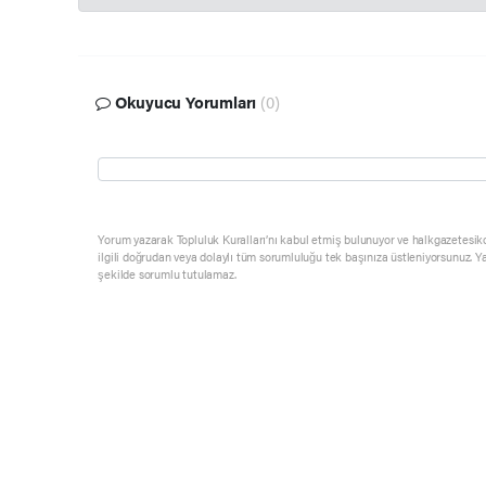
Okuyucu Yorumları
(0)
Yorum yazarak Topluluk Kuralları’nı kabul etmiş bulunuyor ve halkgazetesik
ilgili doğrudan veya dolaylı tüm sorumluluğu tek başınıza üstleniyorsunuz. Y
şekilde sorumlu tutulamaz.