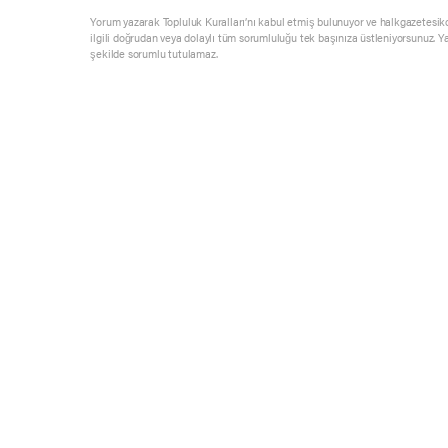
Yorum yazarak Topluluk Kuralları’nı kabul etmiş bulunuyor ve halkgazetesik
ilgili doğrudan veya dolaylı tüm sorumluluğu tek başınıza üstleniyorsunuz. Y
şekilde sorumlu tutulamaz.