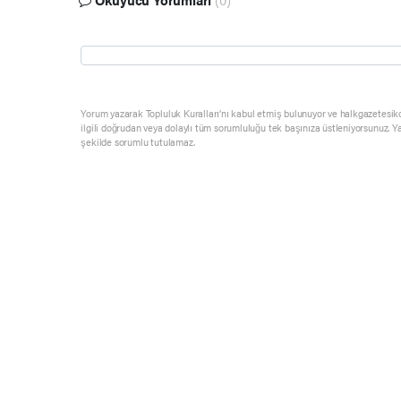
Okuyucu Yorumları
(0)
Yorum yazarak Topluluk Kuralları’nı kabul etmiş bulunuyor ve halkgazetesik
ilgili doğrudan veya dolaylı tüm sorumluluğu tek başınıza üstleniyorsunuz. Y
şekilde sorumlu tutulamaz.