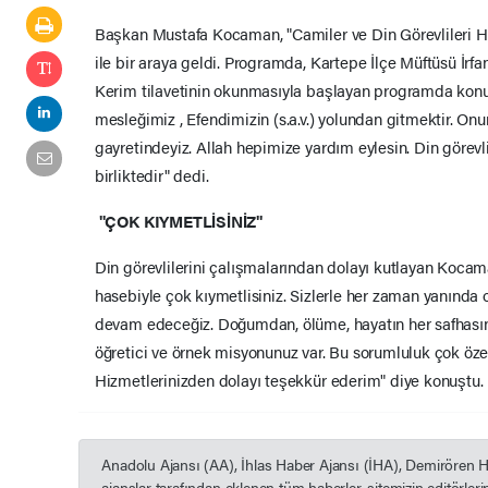
Başkan Mustafa Kocaman, "Camiler ve Din Görevlileri Haft
ile bir araya geldi. Programda, Kartepe İlçe Müftüsü İrfa
Kerim tilavetinin okunmasıyla başlayan programda konu
mesleğimiz , Efendimizin (s.a.v.) yolundan gitmektir. On
gayretindeyiz. Allah hepimize yardım eylesin. Din görevl
birliktedir" dedi.
"ÇOK KIYMETLİSİNİZ"
Din görevlilerini çalışmalarından dolayı kutlayan Kocam
hasebiyle çok kıymetlisiniz. Sizlerle her zaman yanınd
devam edeceğiz. Doğumdan, ölüme, hayatın her safhasınd
öğretici ve örnek misyonunuz var. Bu sorumluluk çok özel
Hizmetlerinizden dolayı teşekkür ederim" diye konuştu.
Anadolu Ajansı (AA), İhlas Haber Ajansı (İHA), Demirören 
ajanslar tarafından eklenen tüm haberler, sitemizin editörle