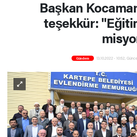
Başkan Kocaman'
teşekkür: "Eğiti
misyo
13.10.2022 - 10:52, Günce
Gündem