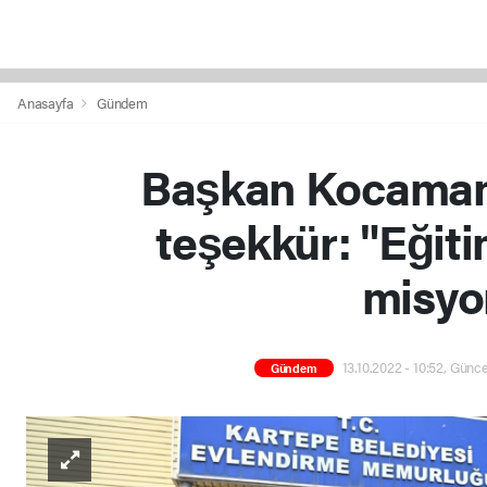
Anasayfa
Gündem
Başkan Kocaman'
teşekkür: "Eğiti
misyo
13.10.2022 - 10:52, Günce
Gündem