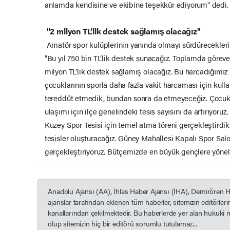
anlamda kendisine ve ekibine teşekkür ediyorum" dedi
"2 milyon TL’lik destek sağlamış olacağız"
Amatör spor kulüplerinin yanında olmayı sürdürecekleri
"Bu yıl 750 bin TL’lik destek sunacağız. Toplamda göre
milyon TL’lik destek sağlamış olacağız. Bu harcadığımız 
çocuklarının sporla daha fazla vakit harcaması için kullan
tereddüt etmedik, bundan sonra da etmeyeceğiz. Çocukl
ulaşımı için ilçe genelindeki tesis sayısını da artırıyor
Kuzey Spor Tesisi için temel atma töreni gerçekleştird
tesisler oluşturacağız. Güney Mahallesi Kapalı Spor Salo
gerçekleştiriyoruz. Bütçemizde en büyük gençlere yöneli
Anadolu Ajansı (AA), İhlas Haber Ajansı (İHA), Demirören 
ajanslar tarafından eklenen tüm haberler, sitemizin editörle
kanallarından çekilmektedir. Bu haberlerde yer alan hukuki 
olup sitemizin hiç bir editörü sorumlu tutulamaz...