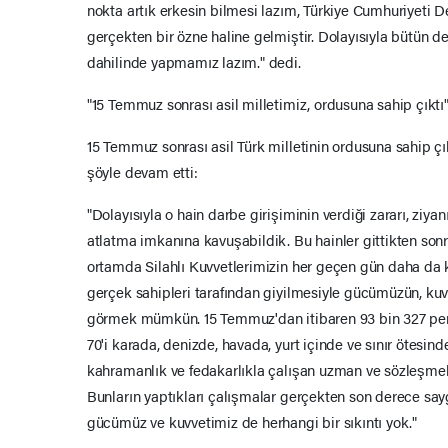
nokta artık erkesin bilmesi lazım, Türkiye Cumhuriyeti De
gerçekten bir özne haline gelmiştir. Dolayısıyla bütün d
dahilinde yapmamız lazım." dedi.
"15 Temmuz sonrası asil milletimiz, ordusuna sahip çıktı
15 Temmuz sonrası asil Türk milletinin ordusuna sahip çı
şöyle devam etti:
"Dolayısıyla o hain darbe girişiminin verdiği zararı, ziya
atlatma imkanına kavuşabildik. Bu hainler gittikten so
ortamda Silahlı Kuvvetlerimizin her geçen gün daha da k
gerçek sahipleri tarafından giyilmesiyle gücümüzün, kuv
görmek mümkün. 15 Temmuz'dan itibaren 93 bin 327 pers
70'i karada, denizde, havada, yurt içinde ve sınır ötesi
kahramanlık ve fedakarlıkla çalışan uzman ve sözleşmel
Bunların yaptıkları çalışmalar gerçekten son derece say
gücümüz ve kuvvetimiz de herhangi bir sıkıntı yok."