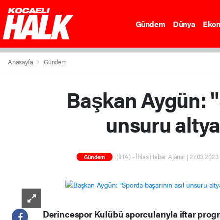
Gündem
Dünya
Eko
Anasayfa
Gündem
Başkan Aygün: "
unsuru altya
(İHA) - İhlas Haber Ajansı | 27.03.2023
Gündem
Derincespor Kulübü sporcularıyla iftar prog