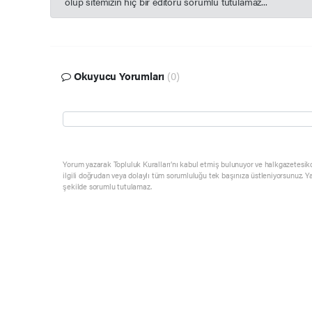
olup sitemizin hiç bir editörü sorumlu tutulamaz...
Okuyucu Yorumları
(0)
Yorum yazarak Topluluk Kuralları’nı kabul etmiş bulunuyor ve halkgazetesik
ilgili doğrudan veya dolaylı tüm sorumluluğu tek başınıza üstleniyorsunuz. Y
şekilde sorumlu tutulamaz.