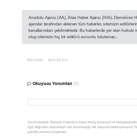
Anadolu Ajansı (AA), İhlas Haber Ajansı (İHA), Demirören 
ajanslar tarafından eklenen tüm haberler, sitemizin editörle
kanallarından çekilmektedir. Bu haberlerde yer alan hukuki 
olup sitemizin hiç bir editörü sorumlu tutulamaz...
#toroslar
#yörük kızı
Okuyucu Yorumları
(0)
Yorum yazarak Topluluk Kuralları’nı kabul etmiş bulunuyor ve halkgazetesik
ilgili doğrudan veya dolaylı tüm sorumluluğu tek başınıza üstleniyorsunuz. Y
şekilde sorumlu tutulamaz.