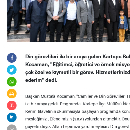
Din görevlileri ile bir araya gelen Kartepe 
Kocaman, "Eğitimci, öğretici ve örnek misy
çok özel ve kıymetli bir görev. Hizmetleriniz
ederim" dedi.
Başkan Mustafa Kocaman, "Camiler ve Din Görevlileri Haft
ile bir araya geldi. Programda, Kartepe İlçe Müftüsü İrfa
Kerim tilavetinin okunmasıyla başlayan programda konu
mesleğimiz , Efendimizin (s.a.v.) yolundan gitmektir. On
gayretindeyiz. Allah hepimize yardım eylesin. Din görevl