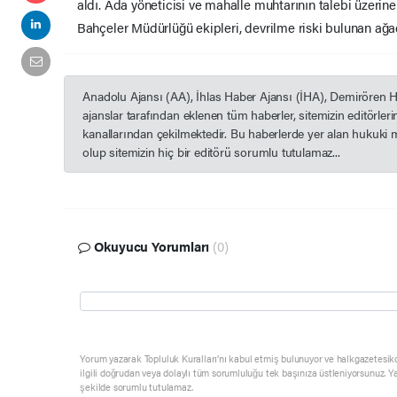
aldı. Ada yöneticisi ve mahalle muhtarının talebi üzerin
Bahçeler Müdürlüğü ekipleri, devrilme riski bulunan ağa
Anadolu Ajansı (AA), İhlas Haber Ajansı (İHA), Demirören 
ajanslar tarafından eklenen tüm haberler, sitemizin editörle
kanallarından çekilmektedir. Bu haberlerde yer alan hukuki 
olup sitemizin hiç bir editörü sorumlu tutulamaz...
Okuyucu Yorumları
(0)
Yorum yazarak Topluluk Kuralları’nı kabul etmiş bulunuyor ve halkgazetesik
ilgili doğrudan veya dolaylı tüm sorumluluğu tek başınıza üstleniyorsunuz. Y
şekilde sorumlu tutulamaz.