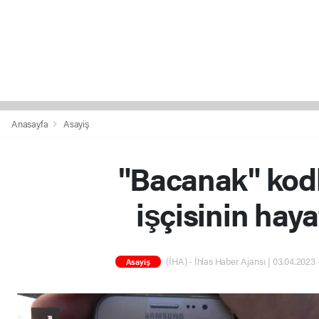
Anasayfa
Asayiş
"Bacanak" kodl
işçisinin haya
(İHA) - İhlas Haber Ajansı | 03.04.2023 
Asayiş