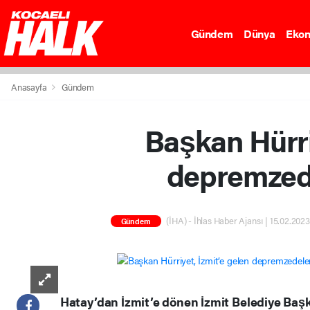
Gündem
Dünya
Eko
Anasayfa
Gündem
Başkan Hürri
depremzedel
(İHA) - İhlas Haber Ajansı | 15.02.2023
Gündem
Hatay’dan İzmit’e dönen İzmit Belediye Ba