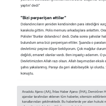
yaptın’ dedi"
"Bizi perperişan ettiler"
Dolandırıcıların yeniden kendisinden para istediğini vu
karakola gittim. Polis memuru arkadaşlara anlattım. Ora
Polisler ’Bunlar dolandırıcı’ dedi. Daha sonra şahıslar 
bulundum ama bizi perperişan ettiler. Şuanda o paraları
devletimiz peşine düşer bekliyorum. Çok mağdur durum
değildi, emanet olanlar vardı. Ben inşaatçı adamım. O 
Devletimizden Allah razı olsun. Allah başımızdan eksik
şahıs yakalanmış. Parayı da geri alabilseydik iyi olur
konuştu.
Anadolu Ajansı (AA), İhlas Haber Ajansı (İHA), Demirören 
ajanslar tarafından eklenen tüm haberler, sitemizin editörle
kanallarından çekilmektedir. Bu haberlerde yer alan hukuki 