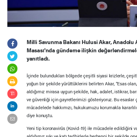
Milli Savunma Bakanı Hulusi Akar, Anadolu A
Masası'nda gündeme ilişkin değerlendirmele
yanıtladı.
İçinde bulundukları bölgede çeşitli siyasi krizlerle, çeşitl
yoğun bir şekilde yürüttüklerini belirten Akar, "Esas ol
aldığımız mirasa uygun şekilde, hak, adalet, istikrar, barı
ve güvenliği için gayretlerimizi gösteriyoruz. Bu esaslar
mücadelede hakkımızı, hukukumuzu korumakla kararlılığı 
diye konuştu.
Yeni tip koronavirüs (Kovid-19) ile mücadele edildiğini 
aldığımız sıkı ve katı tedbirlerle herhangi bir şekilde 