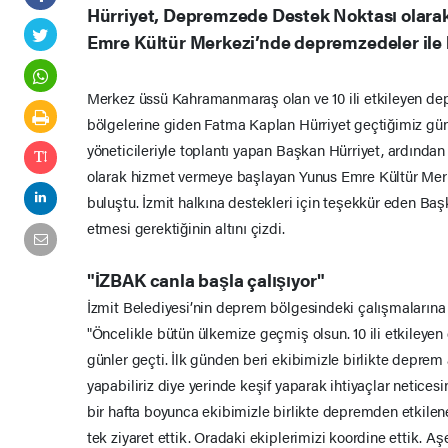
Hürriyet, Depremzede Destek Noktası olara
Emre Kültür Merkezi’nde depremzedeler ile b
Merkez üssü Kahramanmaraş olan ve 10 ili etkileyen dep
bölgelerine giden Fatma Kaplan Hürriyet geçtiğimiz gün
yöneticileriyle toplantı yapan Başkan Hürriyet, ardın
olarak hizmet vermeye başlayan Yunus Emre Kültür Mer
buluştu. İzmit halkına destekleri için teşekkür eden Ba
etmesi gerektiğinin altını çizdi.
"İZBAK canla başla çalışıyor"
İzmit Belediyesi’nin deprem bölgesindeki çalışmalarına
"Öncelikle bütün ülkemize geçmiş olsun. 10 ili etkileye
günler geçti. İlk günden beri ekibimizle birlikte depre
yapabiliriz diye yerinde keşif yaparak ihtiyaçlar neticesi
bir hafta boyunca ekibimizle birlikte depremden etkilene
tek ziyaret ettik. Oradaki ekiplerimizi koordine ettik. 