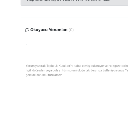
Okuyucu Yorumları
(0)
Yorum yazarak Topluluk Kuralları’nı kabul etmiş bulunuyor ve halkgazetesik
ilgili doğrudan veya dolaylı tüm sorumluluğu tek başınıza üstleniyorsunuz. Y
şekilde sorumlu tutulamaz.