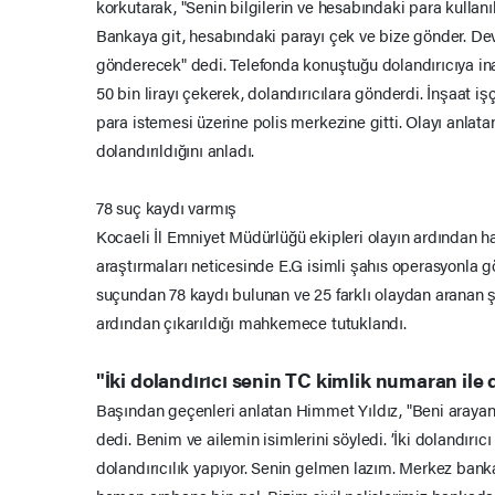
korkutarak, "Senin bilgilerin ve hesabındaki para kullanıl
Bankaya git, hesabındaki parayı çek ve bize gönder. Dev
gönderecek" dedi. Telefonda konuştuğu dolandırıcıya in
50 bin lirayı çekerek, dolandırıcılara gönderdi. İnşaat işç
para istemesi üzerine polis merkezine gitti. Olayı anlata
dolandırıldığını anladı.
78 suç kaydı varmış
Kocaeli İl Emniyet Müdürlüğü ekipleri olayın ardından ha
araştırmaları neticesinde E.G isimli şahıs operasyonla göz
suçundan 78 kaydı bulunan ve 25 farklı olaydan aranan ş
ardından çıkarıldığı mahkemece tutuklandı.
"İki dolandırıcı senin TC kimlik numaran ile 
Başından geçenleri anlatan Himmet Yıldız, "Beni arayan 
dedi. Benim ve ailemin isimlerini söyledi. ’İki dolandırıc
dolandırıcılık yapıyor. Senin gelmen lazım. Merkez ban