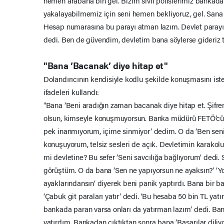
hemen arabana bin gel. Bizim sivil polislerimiz bankada 
yakalayabilmemiz için seni hemen bekliyoruz, gel. Sana
Hesap numarasına bu parayı atman lazım. Devlet parayı
dedi. Ben de güvendim, devletim bana söylerse gideriz t
"Bana ’Bacanak’ diye hitap et"
Dolandırıcının kendisiyle kodlu şekilde konuşmasını iste
ifadeleri kullandı:
"Bana ’Beni aradığın zaman bacanak diye hitap et. Şifr
olsun, kimseyle konuşmuyorsun. Banka müdürü FETÖ’cü ol
pek inanmıyorum, içime sinmiyor’ dedim. O da ’Ben seni 
konuşuyorum, telsiz sesleri de açık. Devletimin karako
mi devletine? Bu sefer ’Seni savcılığa bağlıyorum’ dedi. 
görüştüm. O da bana ’Sen ne yapıyorsun ne ayaksın?’ ’
ayaklarındansın’ diyerek beni panik yaptırdı. Bana bir 
’Çabuk git paraları yatır’ dedi. ’Bu hesaba 50 bin TL ya
bankada paran varsa onları da yatırman lazım’ dedi. Ban
yatırdım. Bankadan çıktıktan sonra bana ’Başarılar diliyo