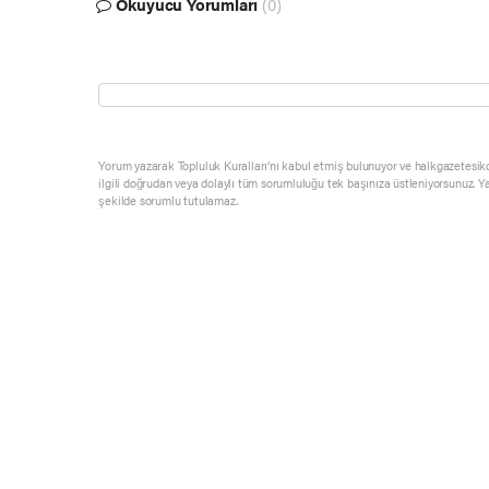
Okuyucu Yorumları
(0)
Yorum yazarak Topluluk Kuralları’nı kabul etmiş bulunuyor ve halkgazetesik
ilgili doğrudan veya dolaylı tüm sorumluluğu tek başınıza üstleniyorsunuz. Y
şekilde sorumlu tutulamaz.