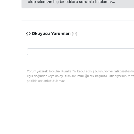
olup sitemizin hiç bir editörü sorumlu tutulamaz...
Okuyucu Yorumları
(0)
Yorum yazarak Topluluk Kuralları’nı kabul etmiş bulunuyor ve halkgazetesik
ilgili doğrudan veya dolaylı tüm sorumluluğu tek başınıza üstleniyorsunuz. Y
şekilde sorumlu tutulamaz.