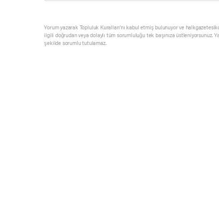
Yorum yazarak Topluluk Kuralları’nı kabul etmiş bulunuyor ve halkgazetesik
ilgili doğrudan veya dolaylı tüm sorumluluğu tek başınıza üstleniyorsunuz. Y
şekilde sorumlu tutulamaz.