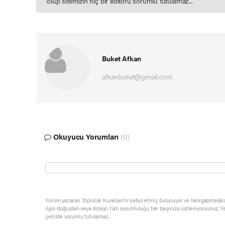
olup sitemizin hiç bir editörü sorumlu tutulamaz...
Buket Afkan
afkanbuket@gmail.com
Okuyucu Yorumları
(0)
Yorum yazarak Topluluk Kuralları’nı kabul etmiş bulunuyor ve halkgazetesik
ilgili doğrudan veya dolaylı tüm sorumluluğu tek başınıza üstleniyorsunuz. Y
şekilde sorumlu tutulamaz.