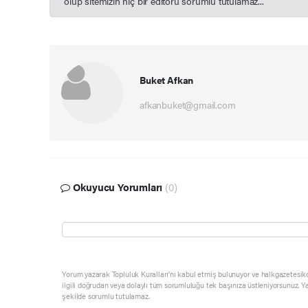
olup sitemizin hiç bir editörü sorumlu tutulamaz...
Buket Afkan
afkanbuket@gmail.com
Okuyucu Yorumları
(0)
Yorum yazarak Topluluk Kuralları’nı kabul etmiş bulunuyor ve halkgazetesik
ilgili doğrudan veya dolaylı tüm sorumluluğu tek başınıza üstleniyorsunuz. Y
şekilde sorumlu tutulamaz.