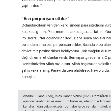
yaptın’ dedi"
"Bizi perperişan ettiler"
Dolandırıcıların yeniden kendisinden para istediğini vu
karakola gittim. Polis memuru arkadaşlara anlattım. Ora
Polisler ’Bunlar dolandırıcı’ dedi. Daha sonra şahıslar 
bulundum ama bizi perperişan ettiler. Şuanda o paraları
devletimiz peşine düşer bekliyorum. Çok mağdur durum
değildi, emanet olanlar vardı. Ben inşaatçı adamım. O 
Devletimizden Allah razı olsun. Allah başımızdan eksik
şahıs yakalanmış. Parayı da geri alabilseydik iyi olur
konuştu.
Anadolu Ajansı (AA), İhlas Haber Ajansı (İHA), Demirören 
ajanslar tarafından eklenen tüm haberler, sitemizin editörle
kanallarından çekilmektedir. Bu haberlerde yer alan hukuki 