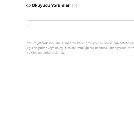
Okuyucu Yorumları
(0)
Yorum yazarak Topluluk Kuralları’nı kabul etmiş bulunuyor ve halkgazetesik
ilgili doğrudan veya dolaylı tüm sorumluluğu tek başınıza üstleniyorsunuz. Y
şekilde sorumlu tutulamaz.