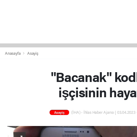
Anasayfa
Asayiş
"Bacanak" kodl
işçisinin haya
(İHA) - İhlas Haber Ajansı | 03.04.2023 
Asayiş