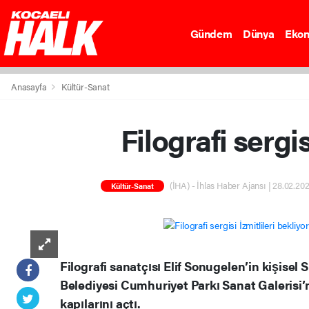
Gündem
Dünya
Eko
Anasayfa
Kültür-Sanat
Filografi sergis
(İHA) - İhlas Haber Ajansı | 28.02.202
Kültür-Sanat
Filografi sanatçısı Elif Sonugelen’in kişisel S
Belediyesi Cumhuriyet Parkı Sanat Galerisi’
kapılarını açtı.