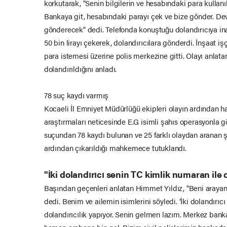
korkutarak, "Senin bilgilerin ve hesabındaki para kullanıl
Bankaya git, hesabındaki parayı çek ve bize gönder. Dev
gönderecek" dedi. Telefonda konuştuğu dolandırıcıya in
50 bin lirayı çekerek, dolandırıcılara gönderdi. İnşaat işç
para istemesi üzerine polis merkezine gitti. Olayı anlata
dolandırıldığını anladı.
78 suç kaydı varmış
Kocaeli İl Emniyet Müdürlüğü ekipleri olayın ardından ha
araştırmaları neticesinde E.G isimli şahıs operasyonla göz
suçundan 78 kaydı bulunan ve 25 farklı olaydan aranan ş
ardından çıkarıldığı mahkemece tutuklandı.
"İki dolandırıcı senin TC kimlik numaran ile 
Başından geçenleri anlatan Himmet Yıldız, "Beni arayan 
dedi. Benim ve ailemin isimlerini söyledi. ’İki dolandırıc
dolandırıcılık yapıyor. Senin gelmen lazım. Merkez ban