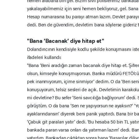
hemen arabana bin gel. Bizim sivil polislerimiz bankada 
yakalayabilmemiz için seni hemen bekliyoruz, gel. Sana
Hesap numarasına bu parayı atman lazım. Devlet parayı
dedi. Ben de güvendim, devletim bana söylerse gideriz t
"Bana ’Bacanak’ diye hitap et"
Dolandırıcının kendisiyle kodlu şekilde konuşmasını iste
ifadeleri kullandı:
"Bana ’Beni aradığın zaman bacanak diye hitap et. Şifr
olsun, kimseyle konuşmuyorsun. Banka müdürü FETÖ’cü ol
pek inanmıyorum, içime sinmiyor’ dedim. O da ’Ben seni 
konuşuyorum, telsiz sesleri de açık. Devletimin karako
mi devletine? Bu sefer ’Seni savcılığa bağlıyorum’ dedi. 
görüştüm. O da bana ’Sen ne yapıyorsun ne ayaksın?’ ’
ayaklarındansın’ diyerek beni panik yaptırdı. Bana bir 
’Çabuk git paraları yatır’ dedi. ’Bu hesaba 50 bin TL ya
bankada paran varsa onları da yatırman lazım’ dedi. Ban
yatırdım. Bankadan çıktıktan sonra bana ’Başarılar diliyo