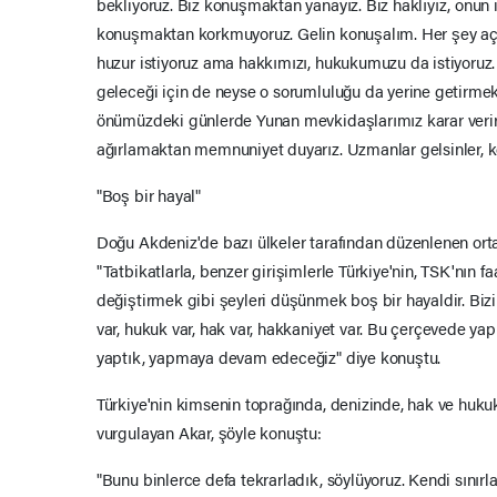
bekliyoruz. Biz konuşmaktan yanayız. Biz haklıyız, onun i
konuşmaktan korkmuyoruz. Gelin konuşalım. Her şey açık
huzur istiyoruz ama hakkımızı, hukukumuzu da istiyoruz. 
geleceği için de neyse o sorumluluğu da yerine getirmek 
önümüzdeki günlerde Yunan mevkidaşlarımız karar verirl
ağırlamaktan memnuniyet duyarız. Uzmanlar gelsinler, k
"Boş bir hayal"
Doğu Akdeniz'de bazı ülkeler tarafından düzenlenen orta
"Tatbikatlarla, benzer girişimlerle Türkiye'nin, TSK'nın f
değiştirmek gibi şeyleri düşünmek boş bir hayaldir. Bizi
var, hukuk var, hak var, hakkaniyet var. Bu çerçevede ya
yaptık, yapmaya devam edeceğiz" diye konuştu.
Türkiye'nin kimsenin toprağında, denizinde, hak ve huk
vurgulayan Akar, şöyle konuştu:
"Bunu binlerce defa tekrarladık, söylüyoruz. Kendi sınır