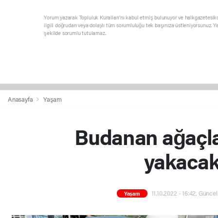
Yorum yazarak Topluluk Kuralları’nı kabul etmiş bulunuyor ve halkgazetesik
ilgili doğrudan veya dolaylı tüm sorumluluğu tek başınıza üstleniyorsunuz. Y
şekilde sorumlu tutulamaz.
Anasayfa
Yaşam
Budanan ağaçlar
yakacak
11.10.2022 - 16:42, Güncel
Yaşam