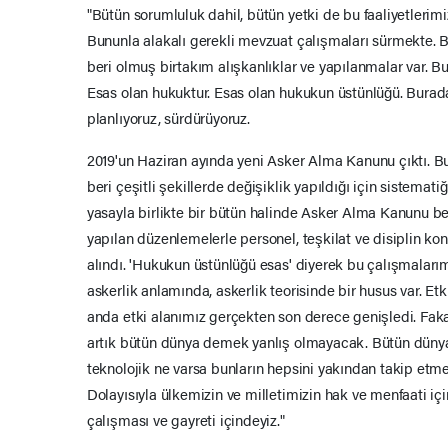
"Bütün sorumluluk dahil, bütün yetki de bu faaliyetlerim
Bununla alakalı gerekli mevzuat çalışmaları sürmekte. 
beri olmuş birtakım alışkanlıklar ve yapılanmalar var. B
Esas olan hukuktur. Esas olan hukukun üstünlüğü. Burada
planlıyoruz, sürdürüyoruz.
2019'un Haziran ayında yeni Asker Alma Kanunu çıktı. B
beri çeşitli şekillerde değişiklik yapıldığı için sistemati
yasayla birlikte bir bütün halinde Asker Alma Kanunu be
yapılan düzenlemelerle personel, teşkilat ve disiplin kon
alındı. 'Hukukun üstünlüğü esas' diyerek bu çalışmalarım
askerlik anlamında, askerlik teorisinde bir husus var. Etki 
anda etki alanımız gerçekten son derece genişledi. Faka
artık bütün dünya demek yanlış olmayacak. Bütün dünyada
teknolojik ne varsa bunların hepsini yakından takip etm
Dolayısıyla ülkemizin ve milletimizin hak ve menfaati iç
çalışması ve gayreti içindeyiz."