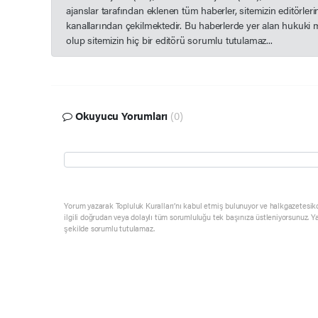
ajanslar tarafından eklenen tüm haberler, sitemizin editörle
kanallarından çekilmektedir. Bu haberlerde yer alan hukuki 
olup sitemizin hiç bir editörü sorumlu tutulamaz...
Okuyucu Yorumları
(0)
Yorum yazarak Topluluk Kuralları’nı kabul etmiş bulunuyor ve halkgazetesik
ilgili doğrudan veya dolaylı tüm sorumluluğu tek başınıza üstleniyorsunuz. Y
şekilde sorumlu tutulamaz.