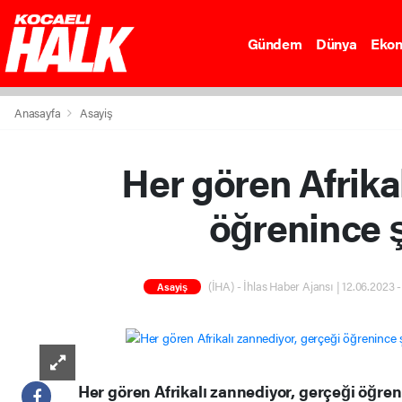
Gündem
Dünya
Eko
Anasayfa
Asayiş
Her gören Afrika
öğrenince 
(İHA) - İhlas Haber Ajansı | 12.06.2023 
Asayiş
Her gören Afrikalı zannediyor, gerçeği öğre