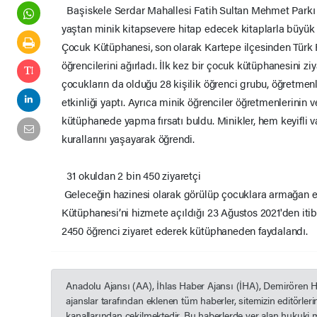
Başiskele Serdar Mahallesi Fatih Sultan Mehmet Parkı i
yaştan minik kitapsevere hitap edecek kitaplarla büyük 
Çocuk Kütüphanesi, son olarak Kartepe ilçesinden Türk F
öğrencilerini ağırladı. İlk kez bir çocuk kütüphanesini z
çocukların da olduğu 28 kişilik öğrenci grubu, öğretmen
etkinliği yaptı. Ayrıca minik öğrenciler öğretmenlerinin 
kütüphanede yapma fırsatı buldu. Minikler, hem keyifli 
kurallarını yaşayarak öğrendi.
31 okuldan 2 bin 450 ziyaretçi
Geleceğin hazinesi olarak görülüp çocuklara armağan 
Kütüphanesi’ni hizmete açıldığı 23 Ağustos 2021'den itib
2450 öğrenci ziyaret ederek kütüphaneden faydalandı.
Anadolu Ajansı (AA), İhlas Haber Ajansı (İHA), Demirören 
ajanslar tarafından eklenen tüm haberler, sitemizin editörle
kanallarından çekilmektedir. Bu haberlerde yer alan hukuki 