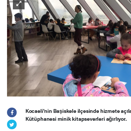
Kocaeli'nin Başiskele ilçesinde hizmete açı
Kütüphanesi minik kitapseverleri ağırlıyor.