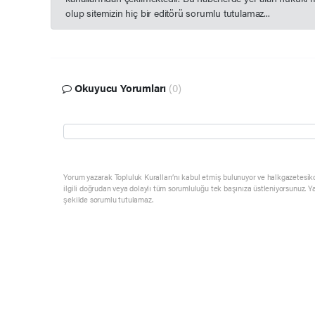
olup sitemizin hiç bir editörü sorumlu tutulamaz...
Okuyucu Yorumları
(0)
Yorum yazarak Topluluk Kuralları’nı kabul etmiş bulunuyor ve halkgazetesik
ilgili doğrudan veya dolaylı tüm sorumluluğu tek başınıza üstleniyorsunuz. Y
şekilde sorumlu tutulamaz.