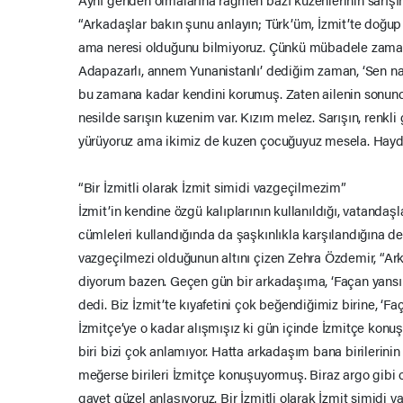
“Arkadaşlar bakın şunu anlayın; Türk’üm, İzmit’te doğu
ama neresi olduğunu bilmiyoruz. Çünkü mübadele zama
Adapazarlı, annem Yunanistanlı’ dediğim zaman, ‘Sen nası
bu zamana kadar kendini korumuş. Zaten ailenin sonun
nesilde sarışın kuzenim var. Kızım melez. Sarışın, renkl
yürüyoruz ama ikimiz de kuzen çocuğuyuz mesela. Haydi i
“Bir İzmitli olarak İzmit simidi vazgeçilmezim”
İzmit’in kendine özgü kalıplarının kullanıldığı, vatandaşl
cümleleri kullandığında da şaşkınlıkla karşılandığına de
vazgeçilmezi olduğunun altını çizen Zehra Özdemir, “Ar
diyorum bazen. Geçen gün bir arkadaşıma, ‘Façan yansı
dedi. Biz İzmit’te kıyafetini çok beğendiğimiz birine, ‘Fa
İzmitçe’ye o kadar alışmışız ki gün içinde İzmitçe konu
biri bizi çok anlamıyor. Hatta arkadaşım bana birilerinin 
meğerse birileri İzmitçe konuşuyormuş. Biraz argo gibi o
gayet güzel anlaşıyoruz. Bir İzmitli olarak İzmit simidi