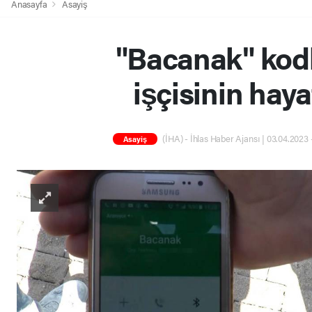
Anasayfa
Asayiş
"Bacanak" kodl
işçisinin haya
(İHA) - İhlas Haber Ajansı | 03.04.2023 
Asayiş