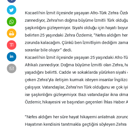
Kocaeli’nin İzmit ilçesinde yaşayan Afro-Türk Zehra Özde
zannediyor, Zehra’nın doğma büyüme İzmitli Türk olduğ
şaşkınlığını gizleyemiyor. Siyahi olduğu için hayatı boyu
belirten 25 yaşındaki Zehra Özdemir, “Nefes aldığım he
zorunda kalacağım. Çünkü ben İzmitliyim dediğim zaman
soranlar bile oluyor” dedi.
Kocaeli’nin İzmit ilçesinde yaşayan 25 yaşındaki Afro-T
Afrikalı zannediyor. Doğma büyüme İzmitli olan Zehra, 
yaşadığını belirtti. Cadde ve sokaklarda yürürken siyahi o
çeken Zehra’yla iletişim kurmak isteyen insanlar İngil
çalışıyor. Vatandaşlar, Zehra’nın Türk olduğunu ve çok i
ise şaşkınlığını gizleyemiyor. Bazı vatandaşlar ikna olma
Özdemir, hikayesini ve başından geçenleri İhlas Haber Aj
“Nefes aldığım her süre hayat hikayemi anlatmak zorun
Hayatının kendisini tanıtmakla geçtiğini söyleyen Zehr