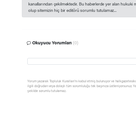
kanallarından çekilmektedir. Bu haberlerde yer alan hukuki 
olup sitemizin hiç bir editörü sorumlu tutulamaz...
Okuyucu Yorumları
(0)
Yorum yazarak Topluluk Kuralları’nı kabul etmiş bulunuyor ve halkgazetesik
ilgili doğrudan veya dolaylı tüm sorumluluğu tek başınıza üstleniyorsunuz. Y
şekilde sorumlu tutulamaz.