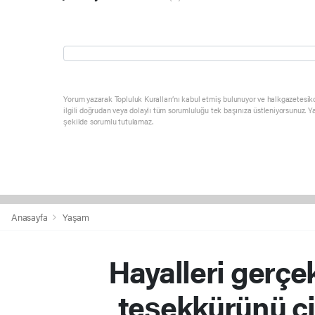
Yorum yazarak Topluluk Kuralları’nı kabul etmiş bulunuyor ve halkgazetesik
ilgili doğrudan veya dolaylı tüm sorumluluğu tek başınıza üstleniyorsunuz. Y
şekilde sorumlu tutulamaz.
Anasayfa
Yaşam
Hayalleri gerçe
teşekkürünü çiz