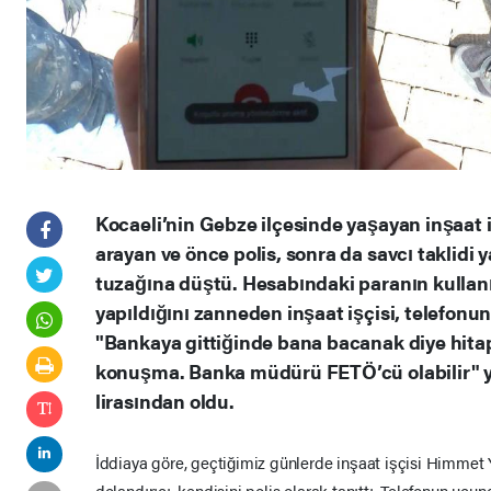
Kocaeli’nin Gebze ilçesinde yaşayan inşaat iş
arayan ve önce polis, sonra da savcı taklidi 
tuzağına düştü. Hesabındaki paranın kullanıl
yapıldığını zanneden inşaat işçisi, telefonu
"Bankaya gittiğinde bana bacanak diye hitap
konuşma. Banka müdürü FETÖ’cü olabilir" y
lirasından oldu.
İddiaya göre, geçtiğimiz günlerde inşaat işçisi Himmet Y
dolandırıcı, kendisini polis olarak tanıttı. Telefonun ucund