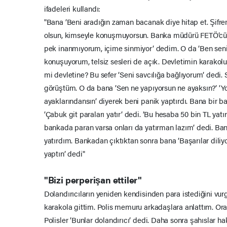
ifadeleri kullandı:
"Bana ’Beni aradığın zaman bacanak diye hitap et. Şifr
olsun, kimseyle konuşmuyorsun. Banka müdürü FETÖ’cü ol
pek inanmıyorum, içime sinmiyor’ dedim. O da ’Ben seni 
konuşuyorum, telsiz sesleri de açık. Devletimin karako
mi devletine? Bu sefer ’Seni savcılığa bağlıyorum’ dedi. 
görüştüm. O da bana ’Sen ne yapıyorsun ne ayaksın?’ ’
ayaklarındansın’ diyerek beni panik yaptırdı. Bana bir 
’Çabuk git paraları yatır’ dedi. ’Bu hesaba 50 bin TL ya
bankada paran varsa onları da yatırman lazım’ dedi. Ban
yatırdım. Bankadan çıktıktan sonra bana ’Başarılar diliyo
yaptın’ dedi"
"Bizi perperişan ettiler"
Dolandırıcıların yeniden kendisinden para istediğini vu
karakola gittim. Polis memuru arkadaşlara anlattım. Ora
Polisler ’Bunlar dolandırıcı’ dedi. Daha sonra şahıslar 