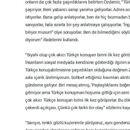
onların da çok fazla şaşırdıklarını belirten Özdemir, “Tü
şaşırıyor. Beni yabancı sanıp yanıma geliyorlar. Adres 
istiyorlar. Bana gelip anlatıyorlar, ben de hiç bozmadan
sanıyorlar, hala ısrarla bir şey anlatmaya çalışıyorlar. ‘İng
biliyor musun?’ diye soruyorlar. Ben de bilmediğimi söyl
diyorum” ifadelerini kullandı.
“Siyahi olup çok akıcı Türkçe konuşan birini ilk kez görü
İnsanların sosyal medyada kendisine gösterdiği ilginin s
Türkçe konuşabilmesine şaşırdıkları olduğuna değinen Z
asla içerik üretmiyorum. Sohbet ettiğimiz kısımları alınt
gündeme geliyor. Biri mesaj atmış, ‘Paylaştıklarını beğ
gitmiyor ama Türkçe konuşman hoşuma gittiği için seni ta
çok akıcı Türkçe konuşan birini ilk kez görüyorlar. Bu d
çekerdi açıkçası. Çünkü çok farklı bir olay” sözlerini kayd
“Sarışın, renkli gözlü kuzenimle yürüyoruz, aynı gendeni
Aynı genden olmalarına rağmen bazı kuzenlerinin sarış