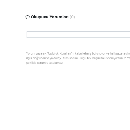
Okuyucu Yorumları
(0)
Yorum yazarak Topluluk Kuralları’nı kabul etmiş bulunuyor ve halkgazetesik
ilgili doğrudan veya dolaylı tüm sorumluluğu tek başınıza üstleniyorsunuz. Y
şekilde sorumlu tutulamaz.