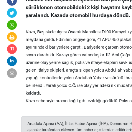
sürüklenen otomobildeki 2 kişi hayatını kayb
yaralandı. Kazada otomobil hurdaya döndü.
Kaza, Başiskele ilçesi Ovacık Mahallesi D100 Karayolu y
meydana geldi. Edinilen bilgiye göre, 41 APU 450 plaka
ayrımındaki bariyerlere çarptı. Bariyerlere çarpan otomo
sonra durabildi. Kazayı gören vatandaşlar 112 Acil Çağrı
üzerine olay yerine sağlık, polis ve itfaiye ekipleri sevk 
gelen itfaiye ekipleri, araçta sıkışan yolcu Abdullah Yabar
yaptığı kontrollerde yolcu Abdullah Yabar ve sürücü İbra
belirlendi. Yaralı yolcu C.Ö. ise olay yerindeki ilk müda
kaldırdı.
Kaza sebebiyle aracın kağıt gibi ezildiği görüldü. Polis ol
Anadolu Ajansı (AA), İhlas Haber Ajansı (İHA), Demirören 
ajanslar tarafından eklenen tüm haberler, sitemizin editörle