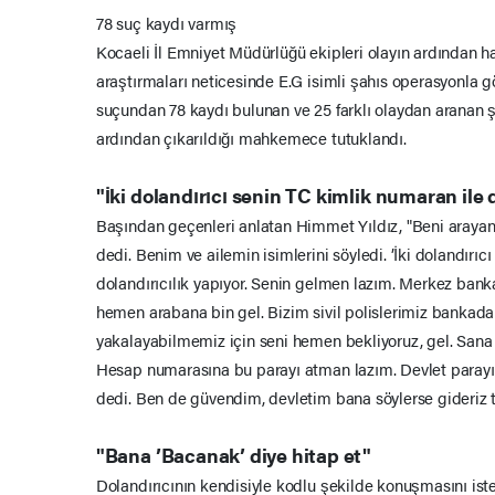
78 suç kaydı varmış
Kocaeli İl Emniyet Müdürlüğü ekipleri olayın ardından ha
araştırmaları neticesinde E.G isimli şahıs operasyonla göz
suçundan 78 kaydı bulunan ve 25 farklı olaydan aranan ş
ardından çıkarıldığı mahkemece tutuklandı.
"İki dolandırıcı senin TC kimlik numaran ile 
Başından geçenleri anlatan Himmet Yıldız, "Beni arayan 
dedi. Benim ve ailemin isimlerini söyledi. ’İki dolandırıc
dolandırıcılık yapıyor. Senin gelmen lazım. Merkez ban
hemen arabana bin gel. Bizim sivil polislerimiz bankada 
yakalayabilmemiz için seni hemen bekliyoruz, gel. Sana
Hesap numarasına bu parayı atman lazım. Devlet parayı
dedi. Ben de güvendim, devletim bana söylerse gideriz t
"Bana ’Bacanak’ diye hitap et"
Dolandırıcının kendisiyle kodlu şekilde konuşmasını iste