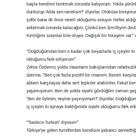
başta kendimi tanıtmak zorunda kalıyorum. Yolda yürür
durdurup ‘Abla sen nerelisin?’ diyorlar. Otobüse biniyo
şoför bana ilk önce nereli olduğumu soruyor. Nefes aldı
anlatmak zorunda kalacağım. Çünkü ben İzmitliyim dedi
Kimliğimi soranlar bile oluyor. Değişik bir hikayem var” 
“Doğduğumdan beri o kadar çok beyazlarla iç içeyim ki
olduğumu fark ediyorum”
Zehra Özdemir, yolda insanların bakışlarından rahatsız
üzerine, “Ben çok fazla pozitif bir insanım. Benim karşı
ablam karşılaşsa daha sert tepkiler alabilirler. Fakat ben
yaşamıyorum. Ben de yolda siyahi gördüğüm zaman şaşı
‘Sen de öylesin, neyine şaşırıyorsun?’ diyorlar. Doğduğ
iç içeyim ki aynaya baktığımda siyahi olduğumu fark ed
“’Sadece Turkish’ diyorum”
Türkiye’ye gelen turistlerden kendisini yabancı zannettiğ