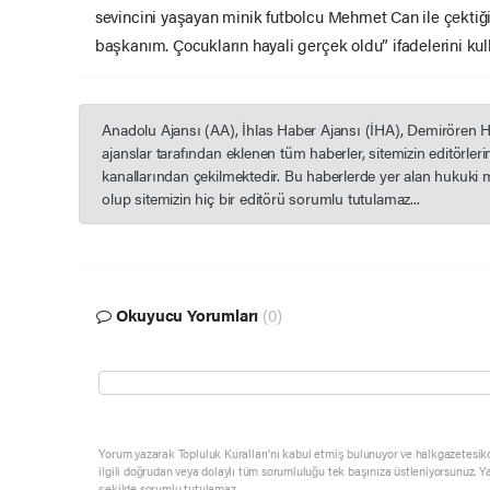
sevincini yaşayan minik futbolcu Mehmet Can ile çektiğ
başkanım. Çocukların hayali gerçek oldu” ifadelerini kul
Anadolu Ajansı (AA), İhlas Haber Ajansı (İHA), Demirören 
ajanslar tarafından eklenen tüm haberler, sitemizin editörle
kanallarından çekilmektedir. Bu haberlerde yer alan hukuki 
olup sitemizin hiç bir editörü sorumlu tutulamaz...
Okuyucu Yorumları
(0)
Yorum yazarak Topluluk Kuralları’nı kabul etmiş bulunuyor ve halkgazetesik
ilgili doğrudan veya dolaylı tüm sorumluluğu tek başınıza üstleniyorsunuz. Y
şekilde sorumlu tutulamaz.