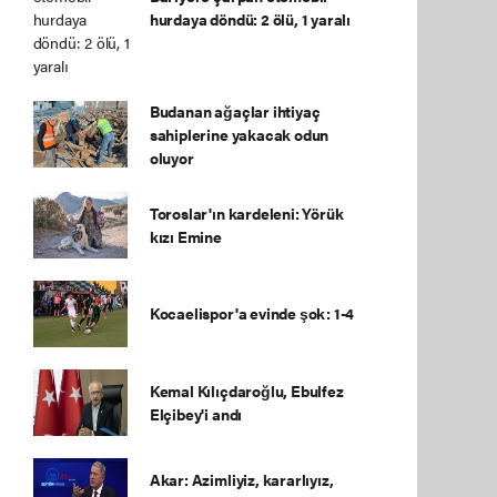
hurdaya döndü: 2 ölü, 1 yaralı
Budanan ağaçlar ihtiyaç
sahiplerine yakacak odun
oluyor
Toroslar'ın kardeleni: Yörük
kızı Emine
Kocaelispor'a evinde şok: 1-4
Kemal Kılıçdaroğlu, Ebulfez
Elçibey'i andı
Akar: Azimliyiz, kararlıyız,