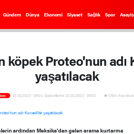
Gündem
Dünya
Ekonomi
Siyaset
Sağlık
Spor
Asayiş
 köpek Proteo'nun adı K
yaşatılacak
22.02.2023 - 09:03, Güncelleme: 22.02.2023 - 09:03
1746+ kez okun
dem
erin ardından Meksika'dan gelen arama kurtarma