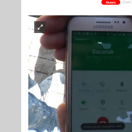
(İHA) 
Asayiş