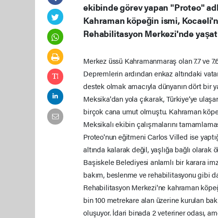
ekibinde görev yapan "Proteo" adl
Kahraman köpeğin ismi, Kocaeli'ni
Rehabilitasyon Merkezi'nde yaşat
Merkez üssü Kahramanmaraş olan 7.7 ve 7.6
Depremlerin ardından enkaz altındaki vatan
destek olmak amacıyla dünyanın dört bir ya
Meksika'dan yola çıkarak, Türkiye’ye ulaşan
birçok cana umut olmuştu. Kahraman köpek
Meksikalı ekibin çalışmalarını tamamlamasıy
Proteo'nun eğitmeni Carlos Villed ise yapt
altında kalarak değil, yaşlığa bağlı olarak
Başiskele Belediyesi anlamlı bir karara im
bakım, beslenme ve rehabilitasyonu gibi da
Rehabilitasyon Merkezi'ne kahraman köpeğin
bin 100 metrekare alan üzerine kurulan bak
oluşuyor. İdari binada 2 veteriner odası, 