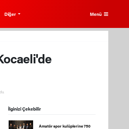
Menü
Diğer
ocaeli'de
du.
İlginizi Çekebilir
Amatör spor kulüplerine 750