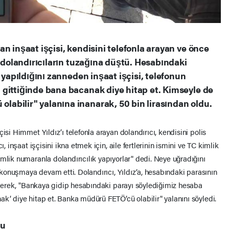
n inşaat işçisi, kendisini telefonla arayan ve önce
n dolandırıcıların tuzağına düştü. Hesabındaki
 yapıldığını zanneden inşaat işçisi, telefonun
gittiğinde bana bacanak diye hitap et. Kimseyle de
abilir" yalanına inanarak, 50 bin lirasından oldu.
isi Himmet Yıldız’ı telefonla arayan dolandırıcı, kendisini polis
ı, inşaat işçisini ikna etmek için, aile fertlerinin ismini ve TC kimlik
mlik numaranla dolandırıcılık yapıyorlar" dedi. Neye uğradığını
e konuşmaya devam etti. Dolandırıcı, Yıldız’a, hesabındaki parasının
leyerek, "Bankaya gidip hesabındaki parayı söylediğimiz hesaba
k’ diye hitap et. Banka müdürü FETÖ’cü olabilir" yalanını söyledi.
tu