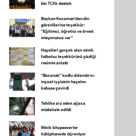
bin TL'lik destek
Başkan Kocaman'dan din
görevlilerine teşekkür:
"Eğitimci, öğretici ve örnek
misyonunuz var"
Hayalleri gerçek olan minik
futbolcu teşekkürünü çizdiği
resimle anlattı
"Bacanak" kodlu dolandırıcı
inşaat işçisinin hayatını
kabusa çevirdi
Tehlike arz eden ağaca
müdahale edildi
Minik kitapseverler
kütüphanede öğreniyor