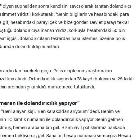
 diyen şüpheliden sonra kendisini savcı olarak tanıtan dolandırıcı
Himmet Yıldız’ı korkutarak, "Senin bilgilerin ve hesabındaki para
ya git, hesabındaki parayı çek ve bize gönder. Devlet parayı tekrar
ştuğu dolandırıcıya inanan Yıldız, korkuyla hesabındaki 50 bin
aat işçisi, dolandırıcıların tekrardan para istemesi üzerine polis
 burada dolandırıldığını anladı.
n ardından harekete geçti. Polis ekiplerinin araştırmaları
zaltına alındı. Dolandırıcılık suçundan 78 kaydı bulunan ve 25 farklı
inin ardından çıkarıldığı mahkemece tutuklandı.
maran ile dolandırıcılık yapıyor"
"Beni arayan kişi, ’Ben karakoldan arıyorum’ dedi. Benim ve
 senin TC kimlik numaran ile dolandırıcılık yapıyor. Senin gelmen
muş, hemen arabana bin gel. Bizim sivil polislerimiz bankada
i hemen bekliyoruz, gel. Sana bir hesap numarası vereceğiz. Hesap