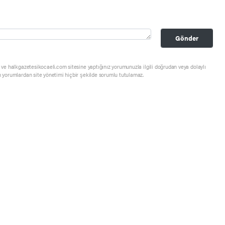
Gönder
ve halkgazetesikocaeli.com sitesine yaptığınız yorumunuzla ilgili doğrudan veya dolaylı
 yorumlardan site yönetimi hiçbir şekilde sorumlu tutulamaz.