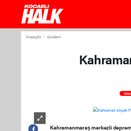
Anasayfa
Gündem
Kahraman
Gün
Kahramanmaraş merkezli depreml