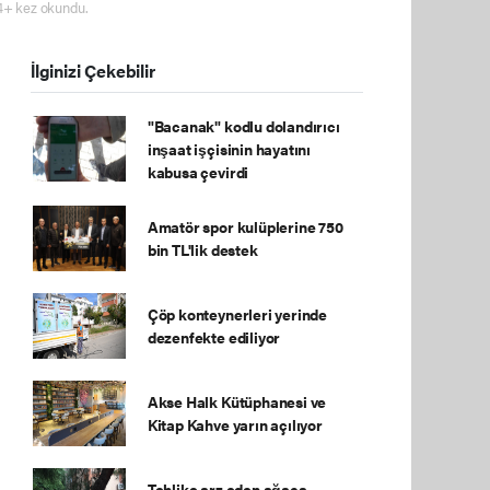
4+ kez okundu.
İlginizi Çekebilir
"Bacanak" kodlu dolandırıcı
inşaat işçisinin hayatını
kabusa çevirdi
Amatör spor kulüplerine 750
bin TL'lik destek
Çöp konteynerleri yerinde
dezenfekte ediliyor
Akse Halk Kütüphanesi ve
Kitap Kahve yarın açılıyor
Tehlike arz eden ağaca