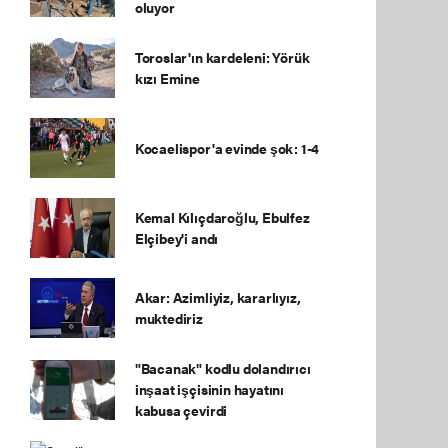
oluyor
Toroslar'ın kardeleni: Yörük
kızı Emine
Kocaelispor'a evinde şok: 1-4
Kemal Kılıçdaroğlu, Ebulfez
Elçibey'i andı
Akar: Azimliyiz, kararlıyız,
muktediriz
"Bacanak" kodlu dolandırıcı
inşaat işçisinin hayatını
kabusa çevirdi