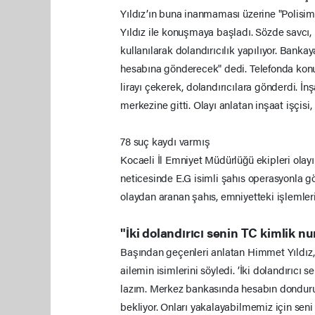
Yıldız’ın buna inanmaması üzerine "Polisim"
Yıldız ile konuşmaya başladı. Sözde savcı, 
kullanılarak dolandırıcılık yapılıyor. Banka
hesabına gönderecek" dedi. Telefonda konu
lirayı çekerek, dolandırıcılara gönderdi. İnş
merkezine gitti. Olayı anlatan inşaat işçisi,
78 suç kaydı varmış
Kocaeli İl Emniyet Müdürlüğü ekipleri olayı
neticesinde E.G isimli şahıs operasyonla gö
olaydan aranan şahıs, emniyetteki işlemler
"İki dolandırıcı senin TC kimlik nu
Başından geçenleri anlatan Himmet Yıldız, 
ailemin isimlerini söyledi. ’İki dolandırıcı
lazım. Merkez bankasında hesabın dondurul
bekliyor. Onları yakalayabilmemiz için sen