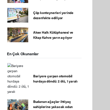
Çöp konteynerleri yerinde
dezenfekte ediliyor
Akse Halk Kütüphanesi ve
Kitap Kahve yarın açılıyor
En Çok Okunanlar
Bariyere çarpan otomobil
hurdaya döndü: 2 ölü, 1 yaralı
Budanan ağaçlar ihtiyaç
sahiplerine yakacak odun