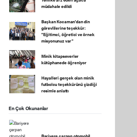
müdahale edildi
Başkan Kocaman'dan din
görevlilerine teşekkür:
"Eğitimci, öğretici ve örnek
misyonunuz var"
Minik kitapseverler
kütüphanede öğreniyor
Hayalleri gerçek olan minik
futbolcu teşekkürünü çizdiği
resimle anlattı
En Çok Okunanlar
Bariyere çarpan otomobil