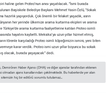
ri haline gelen Proteo'nun anısı yaşatılacak. "İsmi burada
bulunan Başiskele Belediye Başkanı Mehmet Yasin Özlü, "Sokak
na hazırlık yapıyorduk. Çok önemli bir felaket yaşadık, asrın
 dünyanın her yerinde ülkemize arama kurtarma ekipleri ve arama
e Türkiye’de arama kurtarma faaliyetlerine katılan Proteo isimli
sında hayatını kaybetti. Meksika'ya uzun yıllar hizmet etmiş,
ın törenle karşıladığı Proteo isimli köpeğimizin ismini, yeni biten
vermeye karar verdik. Proteo ismi uzun yıllar boyunca bu sokak
mış olacak, burada yaşayacak” dedi.
), Demirören Haber Ajansı (DHA) ve diğer ajanslar tarafından eklenen
esi olmadan ajans kanallarından çekilmektedir. Bu haberlerde yer alan
itemizin hiç bir editörü sorumlu tutulamaz...