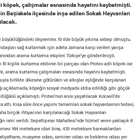
ı köpek, çalışmalar esnasında hayatını kaybetmişti.
n Başiskele ilçesinde inşa edilen Sokak Hayvanları
ılacak.
 büyüklüğündeki depremler, 10 ilde büyük yıkıma sebep olmuştu.
daşları sağ kurtarmak için adeta zamana karşı verilen yarışa
nından arama kurtarma ekipleri Türkiye’ye gönderilmişti.
 10 kişilik kurtarma ekibinin bir parçası olan Proteo adlı köpek ise
, arama kurtarma çalışmaları esnasında hayatını kaybetmişti.
la birlikte ülkesine götürülen ve alkışlar eşliğinde karşılanan
ığı açıklamada, köpeğin sosyal medyada iddia edildiği gibi göçük
 öldüğünü açıklamıştı. Proteo'nun anısı yaşatılacak Kocaeli'de
za attı. Kısa süre önce yapımı tamamlan sokak hayvanlarının tedavi,
ha birçok ihtiyacının karşılanacağı Sokak Hayvanları
 ismi verildi. Sepetlipınar Mahallesi’nde hizmet veren yaklaşık 6
ımevi 164 metrekare idari bina, 435 metrekare barınaklardan
ameliyathane, muayene odası, seminer odası ve bekleme odası yer