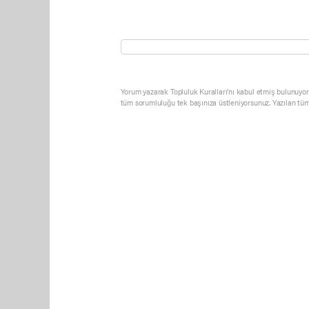
Yorum yazarak Topluluk Kuralları’nı kabul etmiş bulunuyor 
tüm sorumluluğu tek başınıza üstleniyorsunuz. Yazılan tüm