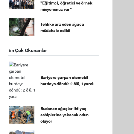
"Eğitimci, öğretici ve örnek
misyonunuz var"
Tehlike arz eden ağaca
müdahale edildi
En Çok Okunanlar
Bariyere çarpan otomobil
hurdaya döndü: 2 ölü, 1 yaralı
Budanan ağaçlar ihtiyaç
sahiplerine yakacak odun
oluyor