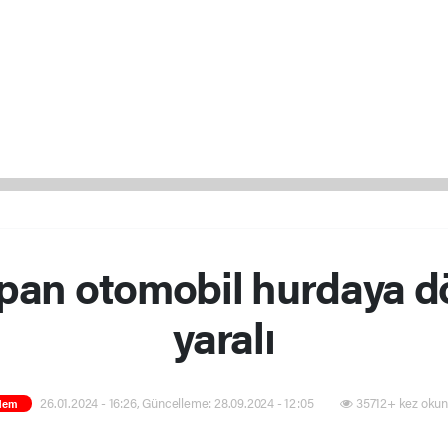
pan otomobil hurdaya dö
yaralı
26.01.2024 - 16:26, Güncelleme: 28.09.2024 - 12:05
35712+ kez okun
dem