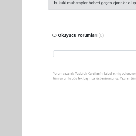
hukuki muhataplar haberi geçen ajanslar olup s
Okuyucu Yorumları
(0)
Yorum yazarak Topluluk Kuralları’nı kabul etmiş bulunuyor 
tüm sorumluluğu tek başınıza üstleniyorsunuz. Yazılan tüm