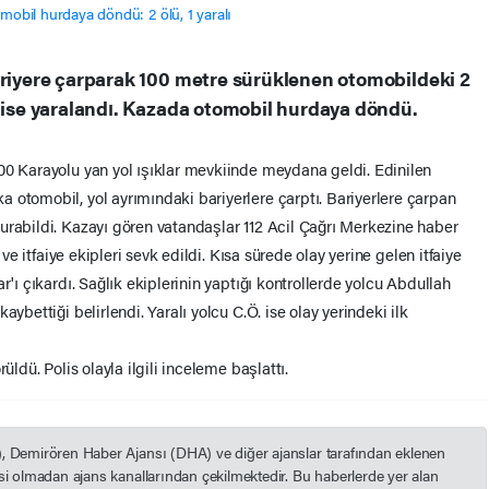
ariyere çarparak 100 metre sürüklenen otomobildeki 2
u ise yaralandı. Kazada otomobil hurdaya döndü.
00 Karayolu yan yol ışıklar mevkiinde meydana geldi. Edinilen
 otomobil, yol ayrımındaki bariyerlere çarptı. Bariyerlere çarpan
urabildi. Kazayı gören vatandaşlar 112 Acil Çağrı Merkezine haber
 ve itfaiye ekipleri sevk edildi. Kısa sürede olay yerine gelen itfaiye
r'ı çıkardı. Sağlık ekiplerinin yaptığı kontrollerde yolcu Abdullah
ybettiği belirlendi. Yaralı yolcu C.Ö. ise olay yerindeki ilk
üldü. Polis olayla ilgili inceleme başlattı.
), Demirören Haber Ajansı (DHA) ve diğer ajanslar tarafından eklenen
esi olmadan ajans kanallarından çekilmektedir. Bu haberlerde yer alan