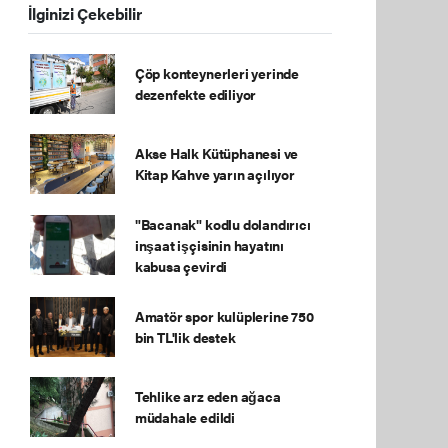
İlginizi Çekebilir
Çöp konteynerleri yerinde
dezenfekte ediliyor
Akse Halk Kütüphanesi ve
Kitap Kahve yarın açılıyor
"Bacanak" kodlu dolandırıcı
inşaat işçisinin hayatını
kabusa çevirdi
Amatör spor kulüplerine 750
bin TL'lik destek
Tehlike arz eden ağaca
müdahale edildi