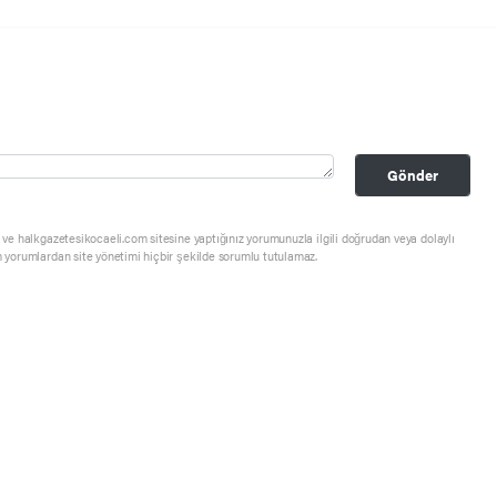
Gönder
ve halkgazetesikocaeli.com sitesine yaptığınız yorumunuzla ilgili doğrudan veya dolaylı
 yorumlardan site yönetimi hiçbir şekilde sorumlu tutulamaz.