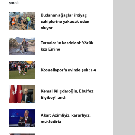
Budanan ağaçlar ihtiyaç
sahiplerine yakacak odun
oluyor
Toroslar'ın kardeleni: Yörük
kızı Emine
Kocaelispor'a evinde şok: 1-4
Kemal Kılıçdaroğlu, Ebulfez
Elçibey'i andı
Akar: Azimliyiz, kararlıyız,
muktediriz