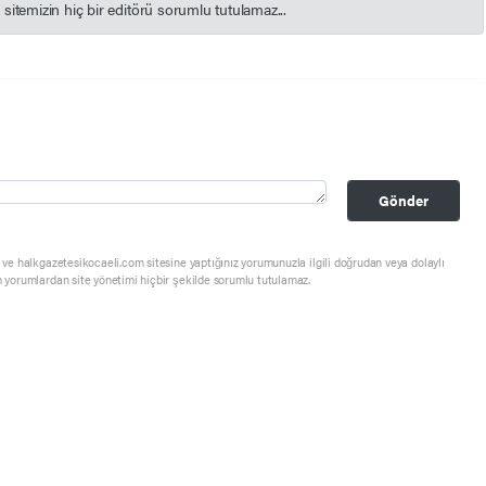
itemizin hiç bir editörü sorumlu tutulamaz...
Gönder
ve halkgazetesikocaeli.com sitesine yaptığınız yorumunuzla ilgili doğrudan veya dolaylı
 yorumlardan site yönetimi hiçbir şekilde sorumlu tutulamaz.