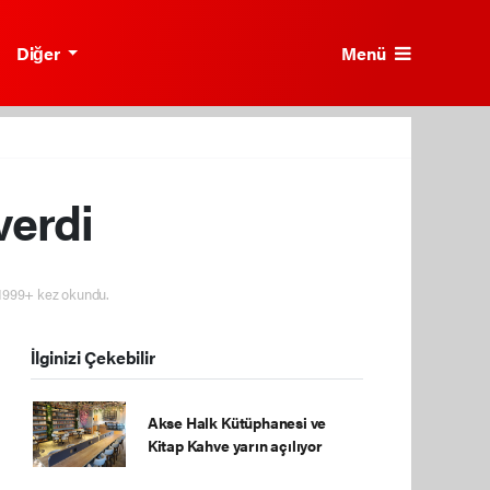
Menü
Diğer
verdi
1999+ kez okundu.
İlginizi Çekebilir
Akse Halk Kütüphanesi ve
Kitap Kahve yarın açılıyor