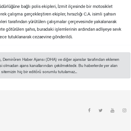
dürlüğüne bağlı polis ekipleri, İzmit ilçesinde bir motosiklet
erek çalışma gerçekleştiren ekipler, hırsızlığı C.A. isimli şahsın
ekipleri tarafından yürütülen çalışmalar çerçevesinde yakalanarak
te götürülen şahıs, buradaki işlemlerinin ardından adliyeye sevk
emece tutuklanarak cezaevine gönderildi.
), Demirören Haber Ajansı (DHA) ve diğer ajanslar tarafından eklenen
esi olmadan ajans kanallarından çekilmektedir. Bu haberlerde yer alan
itemizin hiç bir editörü sorumlu tutulamaz...
m