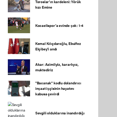
Toroslar'ın kardeleni: Yörük
kızı Emine
Kocaelispor'a evinde şok: 1-4
Kemal Kılıçdaroğlu, Ebulfez
Elçibey'i andı
Akar: Azimliyiz, kararlıyız,
muktediriz
"Bacanak" kodlu dolandırıcı
inşaat işçisinin hayatını
kabusa çevirdi
Sevgili olduklarına inandırdığı