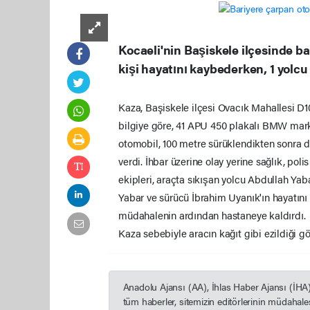
Kocaeli'nin Başiskele ilçesinde b
kişi hayatını kaybederken, 1 yolc
Kaza, Başiskele ilçesi Ovacık Mahallesi D1
bilgiye göre, 41 APU 450 plakalı BMW marka
otomobil, 100 metre sürüklendikten sonra d
verdi. İhbar üzerine olay yerine sağlık, polis
ekipleri, araçta sıkışan yolcu Abdullah Yaba
Yabar ve sürücü İbrahim Uyanık'ın hayatını ka
müdahalenin ardından hastaneye kaldırdı.
Kaza sebebiyle aracın kağıt gibi ezildiği gör
Anadolu Ajansı (AA), İhlas Haber Ajansı (İHA
tüm haberler, sitemizin editörlerinin müdahal