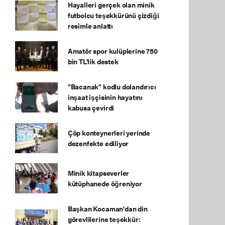
Hayalleri gerçek olan minik
futbolcu teşekkürünü çizdiği
resimle anlattı
Amatör spor kulüplerine 750
bin TL'lik destek
"Bacanak" kodlu dolandırıcı
inşaat işçisinin hayatını
kabusa çevirdi
Çöp konteynerleri yerinde
dezenfekte ediliyor
Minik kitapseverler
kütüphanede öğreniyor
Başkan Kocaman'dan din
görevlilerine teşekkür: