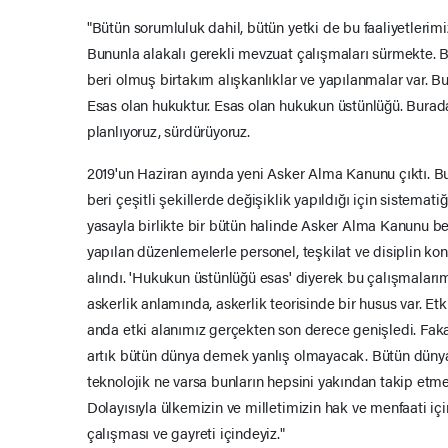
"Bütün sorumluluk dahil, bütün yetki de bu faaliyetlerim
Bununla alakalı gerekli mevzuat çalışmaları sürmekte. 
beri olmuş birtakım alışkanlıklar ve yapılanmalar var. B
Esas olan hukuktur. Esas olan hukukun üstünlüğü. Burada
planlıyoruz, sürdürüyoruz.
2019'un Haziran ayında yeni Asker Alma Kanunu çıktı. B
beri çeşitli şekillerde değişiklik yapıldığı için sistemati
yasayla birlikte bir bütün halinde Asker Alma Kanunu be
yapılan düzenlemelerle personel, teşkilat ve disiplin kon
alındı. 'Hukukun üstünlüğü esas' diyerek bu çalışmalarım
askerlik anlamında, askerlik teorisinde bir husus var. Etki 
anda etki alanımız gerçekten son derece genişledi. Faka
artık bütün dünya demek yanlış olmayacak. Bütün dünyada
teknolojik ne varsa bunların hepsini yakından takip etm
Dolayısıyla ülkemizin ve milletimizin hak ve menfaati iç
çalışması ve gayreti içindeyiz."