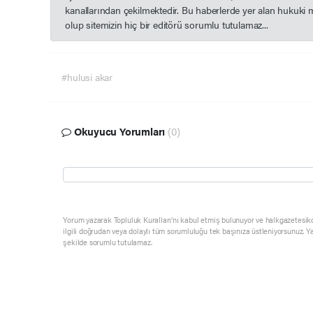
kanallarından çekilmektedir. Bu haberlerde yer alan hukuki 
olup sitemizin hiç bir editörü sorumlu tutulamaz...
#hulusi akar
Okuyucu Yorumları
(0)
Yorum yazarak Topluluk Kuralları’nı kabul etmiş bulunuyor ve halkgazetesik
ilgili doğrudan veya dolaylı tüm sorumluluğu tek başınıza üstleniyorsunuz. Y
şekilde sorumlu tutulamaz.