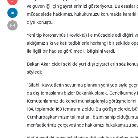
ve güvenliği için gayretlerimizi gösteriyoruz. Bu esaslar
mücadelede hakkımızı, hukukumuzu korumakla kararlılığı 
diye konuştu.
Yeni tip koronavirüs (Kovid-19) ile mücadele edildiğini 
aldığımız sıkı ve katı tedbirlerle herhangi bir şekilde 
ile ilgili bir hadise görülmedi." bilgisini verdi.
Bakan Akar, ciddi şekilde yurt dışı ziyaretlerin söz konu
söyledi:
"Silahlı Kuvvetlerin savunma planının yeni yapısıyla g
da dış temaslarını bizler Bakanlık olarak, Genelkurmay
Komutanlarımız da kendi muhataplarıyla görüşmelerini s
104, toplamda 163 temasımız oldu. Bu görüşmelerde, bü
Cumhurbaşkanımızın talimatları, bizim sahip olduğumuz i
menfaatlerimiz çerçevesinde hakkımızı hukukumuzu sav
Yurt dışındaki temsilciliklerin ciddi şekilde arttığını bel