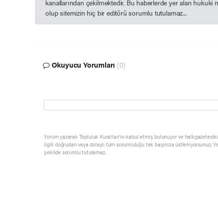
kanallarından çekilmektedir. Bu haberlerde yer alan hukuki 
olup sitemizin hiç bir editörü sorumlu tutulamaz...
Okuyucu Yorumları
(0)
Yorum yazarak Topluluk Kuralları’nı kabul etmiş bulunuyor ve halkgazetesik
ilgili doğrudan veya dolaylı tüm sorumluluğu tek başınıza üstleniyorsunuz. Y
şekilde sorumlu tutulamaz.