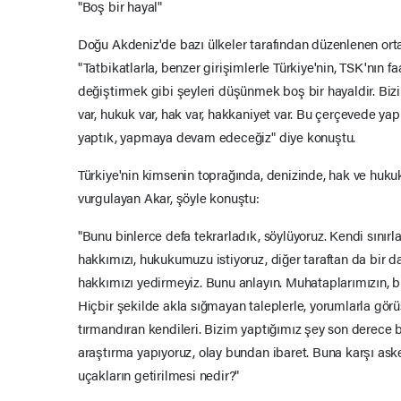
"Boş bir hayal"
Doğu Akdeniz'de bazı ülkeler tarafından düzenlenen orta
"Tatbikatlarla, benzer girişimlerle Türkiye'nin, TSK'nın f
değiştirmek gibi şeyleri düşünmek boş bir hayaldir. Bizi
var, hukuk var, hak var, hakkaniyet var. Bu çerçevede ya
yaptık, yapmaya devam edeceğiz" diye konuştu.
Türkiye'nin kimsenin toprağında, denizinde, hak ve huk
vurgulayan Akar, şöyle konuştu:
"Bunu binlerce defa tekrarladık, söylüyoruz. Kendi sınır
hakkımızı, hukukumuzu istiyoruz, diğer taraftan da bir 
hakkımızı yedirmeyiz. Bunu anlayın. Muhataplarımızın, bu
Hiçbir şekilde akla sığmayan taleplerle, yorumlarla gör
tırmandıran kendileri. Bizim yaptığımız şey son derece b
araştırma yapıyoruz, olay bundan ibaret. Buna karşı aske
uçakların getirilmesi nedir?"