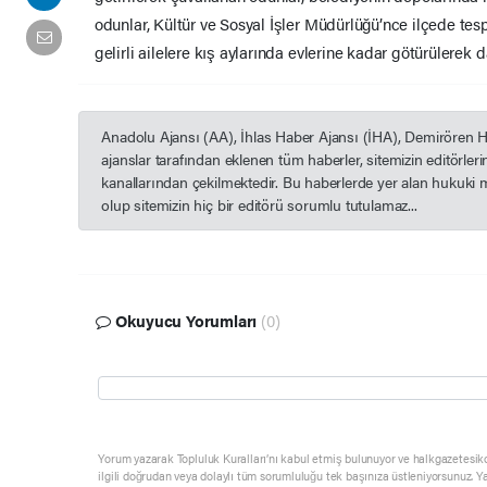
odunlar, Kültür ve Sosyal İşler Müdürlüğü’nce ilçede te
gelirli ailelere kış aylarında evlerine kadar götürülerek da
Anadolu Ajansı (AA), İhlas Haber Ajansı (İHA), Demirören 
ajanslar tarafından eklenen tüm haberler, sitemizin editörle
kanallarından çekilmektedir. Bu haberlerde yer alan hukuki 
olup sitemizin hiç bir editörü sorumlu tutulamaz...
Okuyucu Yorumları
(0)
Yorum yazarak Topluluk Kuralları’nı kabul etmiş bulunuyor ve halkgazetesik
ilgili doğrudan veya dolaylı tüm sorumluluğu tek başınıza üstleniyorsunuz. Y