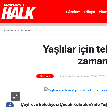
Gündem
Dünya
Eko
Anasayfa
Gündem
Yaşlılar için t
zamanl
(İHA) - İhlas Haber Ajansı | 28.03.2023 
Gündem
Çayırova Belediyesi Çocuk Kulüpleri’nde Yaşl