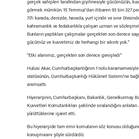
gerçek sahipleri tarafından giyilmesiyle gücümüzün, kuv
görmek mümkün. 15 Temmuz'dan itibaren 93 bin 327 pers
70'i karada, denizde, havada, yurt içinde ve sınır ötesi
kahramanlık ve fedakarlıkla çalışan uzman ve sözleşmel
Bunların yaptıkları çalışmalar gerçekten son derece say
gücümüz ve kuvvetimiz de herhangi bir sıkıntı yok."
"Etki alanımız, gerçekten son derece genişledi"
Hulusi Akar, Cumhurbaşkanlığının 1 nolu kararnamesiyle
statüsünün, Cumhurbaşkanlığı Hükümet Sistemi'ne bağlı o
anımsattı.
Hiyerarşinin, Cumhurbaşkanı, Bakanlık, Genelkurmay Ba
Kuvvetleri Komutanlıkları şeklinde sıralandığını anlatan 
yürüttüklerine işaret etti.
Bu hiyerarşide tam emir komutanın söz konusu olduğunun
konuşmasını şöyle sürdürdü: