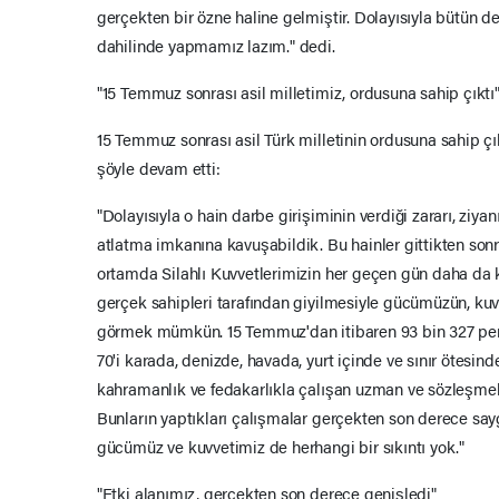
gerçekten bir özne haline gelmiştir. Dolayısıyla bütün d
dahilinde yapmamız lazım." dedi.
"15 Temmuz sonrası asil milletimiz, ordusuna sahip çıktı
15 Temmuz sonrası asil Türk milletinin ordusuna sahip çı
şöyle devam etti:
"Dolayısıyla o hain darbe girişiminin verdiği zararı, ziya
atlatma imkanına kavuşabildik. Bu hainler gittikten so
ortamda Silahlı Kuvvetlerimizin her geçen gün daha da k
gerçek sahipleri tarafından giyilmesiyle gücümüzün, kuv
görmek mümkün. 15 Temmuz'dan itibaren 93 bin 327 pers
70'i karada, denizde, havada, yurt içinde ve sınır ötesi
kahramanlık ve fedakarlıkla çalışan uzman ve sözleşmel
Bunların yaptıkları çalışmalar gerçekten son derece say
gücümüz ve kuvvetimiz de herhangi bir sıkıntı yok."
"Etki alanımız, gerçekten son derece genişledi"