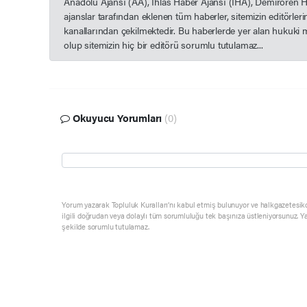
Anadolu Ajansı (AA), İhlas Haber Ajansı (İHA), Demirören 
ajanslar tarafından eklenen tüm haberler, sitemizin editörle
kanallarından çekilmektedir. Bu haberlerde yer alan hukuki 
olup sitemizin hiç bir editörü sorumlu tutulamaz...
Okuyucu Yorumları
(0)
Yorum yazarak Topluluk Kuralları’nı kabul etmiş bulunuyor ve halkgazetesik
ilgili doğrudan veya dolaylı tüm sorumluluğu tek başınıza üstleniyorsunuz. Y
şekilde sorumlu tutulamaz.