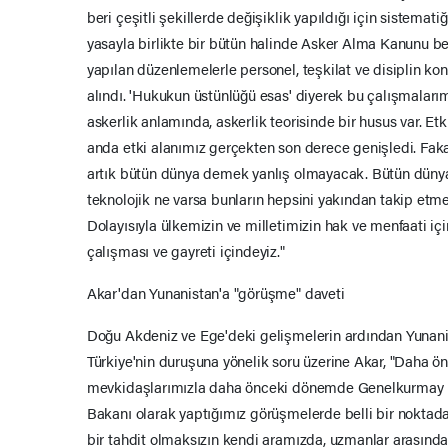
beri çeşitli şekillerde değişiklik yapıldığı için sistemati
yasayla birlikte bir bütün halinde Asker Alma Kanunu be
yapılan düzenlemelerle personel, teşkilat ve disiplin kon
alındı. 'Hukukun üstünlüğü esas' diyerek bu çalışmalarım
askerlik anlamında, askerlik teorisinde bir husus var. Etki 
anda etki alanımız gerçekten son derece genişledi. Faka
artık bütün dünya demek yanlış olmayacak. Bütün dünyada
teknolojik ne varsa bunların hepsini yakından takip etm
Dolayısıyla ülkemizin ve milletimizin hak ve menfaati iç
çalışması ve gayreti içindeyiz."
Akar'dan Yunanistan'a "görüşme" daveti
Doğu Akdeniz ve Ege'deki gelişmelerin ardından Yunanist
Türkiye'nin duruşuna yönelik soru üzerine Akar, "Daha 
mevkidaşlarımızla daha önceki dönemde Genelkurmay
Bakanı olarak yaptığımız görüşmelerde belli bir nokta
bir tahdit olmaksızın kendi aramızda, uzmanlar arasında